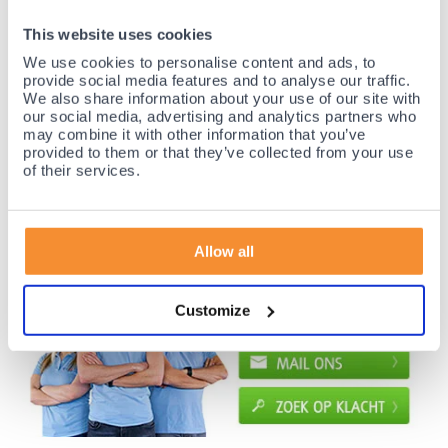
35 jaar medische ervaring!
This website uses cookies
Nr.1 in Benelux en Duitsland!
We use cookies to personalise content and ads, to
Gratis verzending vanaf €50,-
provide social media features and to analyse our traffic.
Voor 21:30 besteld, morgen thuis!
We also share information about your use of our site with
our social media, advertising and analytics partners who
Gratis retourneren en 14 dagen uitproberen!
may combine it with other information that you’ve
Achteraf betalen mogelijk! Nergens goedkoper!
provided to them or that they’ve collected from your use
of their services.
Allow all
Customize