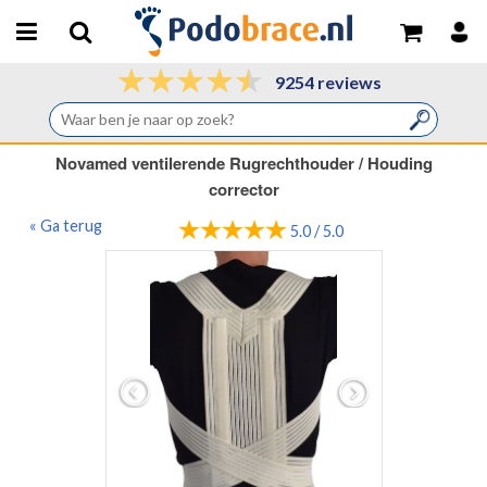
9254 reviews
Novamed ventilerende Rugrechthouder / Houding
corrector
« Ga terug
5.0 / 5.0