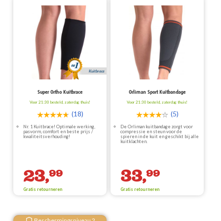
Kuitbrace
Super Ortho Kuitbrace
Orliman Sport Kuitbandage
Voor 21:30 besteld, zaterdag thuis!
Voor 21:30 besteld, zaterdag thuis!
(18)
(5)
Nr. 1 Kuitbrace! Optimale werking,
De Orliman kuitbandage zorgt voor
pasvorm, comfort en beste prijs /
compressie en steun voor de
kwaliteitsverhouding!
spieren in de kuit en geschikt bij alle
kuitklachten.
23,
33,
99
99
Gratis retourneren
Gratis retourneren
Beschermingsniveau 2