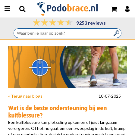
9253 reviews
« Terug naar blogs
10-07-2025
Wat is de beste ondersteuning bij een
kuitblessure?
Een kuitblessure kan plotseling opkomen of juist langzaam
verergeren. Of het nu gaat om een zweepslag in de kuit, kramp
of een overbelasting, de juiste ondersteuning maakt een groot