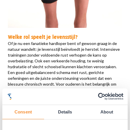
Welke rol speelt je levensstijl?
Of je nu een fanatieke hardloper bent of gewoon graag in de
natuur wandelt: je levensstijl beïnvloedt je herstel. Intensieve
trainingen zonder voldoende rust verhogen de kans op
overbelasting. Ook een verkeerde houding, te weinig
hydratatie of slecht schoeisel kunnen klachten veroorzaken.
Een goed uitgebalanceerd schema met rust, gerichte
oefeningen en de juiste ondersteuning voorkomt dat een
blessure chronisch wordt. Voor ouderen is het belangrijk om
rekening te houden met spierherstel dat langer duurt. Het
kiezen van de juiste brace of kous helpt daarbij, vooral als deze
comfortabel is en makkelijk in gebruik.
Consent
Details
About
Wat kan een fysiotherapeut betekenen?
Heb je twijfels over je blessure of blijft de pijn in je kuit
aanhouden? Dan is het verstandig om een fysiotherapeut te