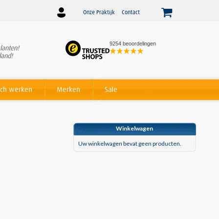
Onze Praktijk
Contact
9254 beoordelingen
lanten!
Winnaar
Beslist Webshop
land!
Award voor beste service!
ch werken
Merken
Sale
Winkelwagen
Uw winkelwagen bevat geen producten.