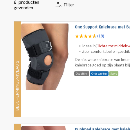
6
producten
Filter
gevonden
One Support Kniebrace met B
(18)
Ideaal bij
lichte tot middelz
Zeer comfortabel en geschik
De nieuwste kniebrace van het 
BESCHERMINGSNIVEAU 2
kniebrace goed op zijn plaats blijft
Dagelijks
Ontspanning
Sport
Dunimed Kniebrace met balei