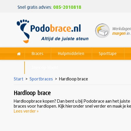
Snel gratis advies:
085-2010818
Werkdagen 
morgen
in 
Braces
Hulpmiddelen
Sporttape
Zoek op klacht
Start
>
Sportbraces
>
Hardloop brace
Hardloop brace
Hardloopbrace
kopen? Dan bent u bij Podobrace aan het juiste
braces voor hardlopen. Kijk hieronder snel verder en maak je k
Lees verder »