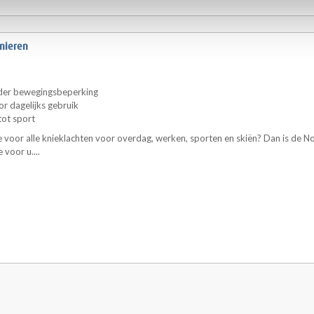
nieren
der bewegingsbeperking
or dagelijks gebruik
tot sport
 voor alle knieklachten voor overdag, werken, sporten en skiën? Dan is de 
 voor u....