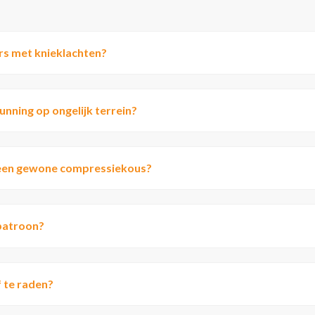
rs met knieklachten?
unning op ongelijk terrein?
n een gewone compressiekous?
ppatroon?
 te raden?