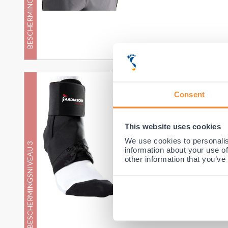
BESCHERMINGSNIVEAU 3
Gladiator Sports Enkelbrace li
Consent
(40)
Ideaal bij
middelzware en z
De Nummer #1 Enkelbrace! G
This website uses cookies
Europese bestseller!
We use cookies to personalis
BESCHERMINGSNIVEAU 3
Op zoek naar maximale stabilitei
information about your use of
Enkelbrace lichtgew...
other information that you’ve
Dagelijks
Ontspanning
Sport