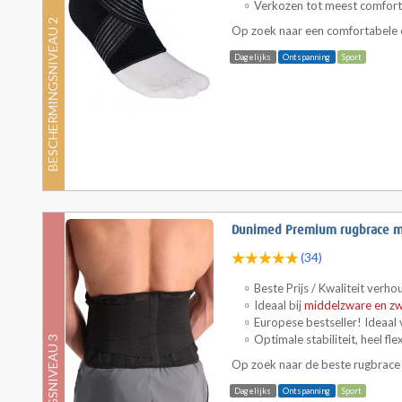
Verkozen tot meest comfor
BESCHERMINGSNIVEAU 2
Op zoek naar een comfortabele e
Dagelijks
Ontspanning
Sport
Dunimed Premium rugbrace m
(34)
Beste Prijs / Kwaliteit verho
Ideaal bij
middelzware en z
Europese bestseller! Ideaal
Optimale stabiliteit, heel f
Op zoek naar de beste rugbrace 
Dagelijks
Ontspanning
Sport