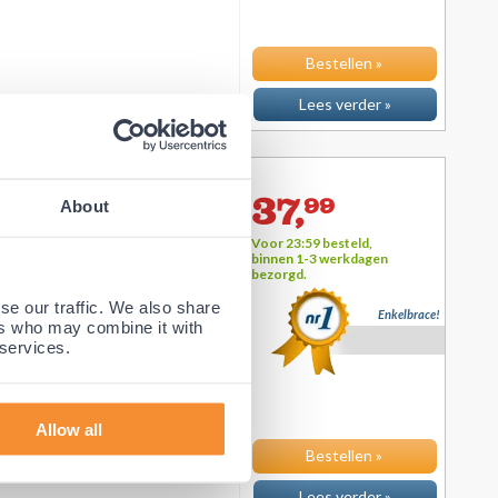
Bestellen »
Lees verder »
37,
99
About
Voor 23:59 besteld,
binnen 1-3 werkdagen
bezorgd.
se our traffic. We also share
Enkelbrace!
en past? Dan is Gladiator Sports
ers who may combine it with
 services.
Allow all
Bestellen »
Lees verder »