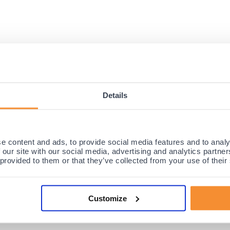
chtgewicht met straps
Details
ware
enkelklachten en voor dagelijks gebruik, werk en sport
een harde stukken in de brace, maar wel maximale steun!
e content and ads, to provide social media features and to analy
t (zonder harde stukken) die toch heel comfortabel zit en in elke (sport)scho
 our site with our social media, advertising and analytics partn
 provided to them or that they’ve collected from your use of their
Customize