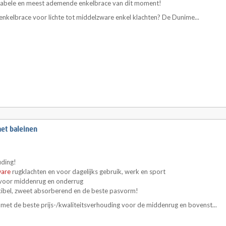
tabele en meest ademende enkelbrace van dit moment!
nkelbrace voor lichte tot middelzware enkel klachten? De Dunime...
et baleinen
uding!
ware
rugklachten en voor dagelijks gebruik, werk en sport
 voor middenrug en onderrug
lexibel, zweet absorberend en de beste pasvorm!
met de beste prijs-/kwaliteitsverhouding voor de middenrug en bovenst...