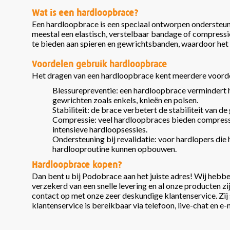
Wat is een hardloopbrace?
Een hardloopbrace is een speciaal ontworpen ondersteune
meestal een elastisch, verstelbaar bandage of compressi
te bieden aan spieren en gewrichtsbanden, waardoor het 
Voordelen gebruik hardloopbrace
Het dragen van een hardloopbrace kent meerdere voordel
Blessurepreventie: een hardloopbrace vermindert h
gewrichten zoals enkels, knieën en polsen.
Stabiliteit: de brace verbetert de stabiliteit van d
Compressie: veel hardloopbraces bieden compressie,
intensieve hardloopsessies.
Ondersteuning bij revalidatie: voor hardlopers die
hardlooproutine kunnen opbouwen.
Hardloopbrace kopen?
Dan bent u bij Podobrace aan het juiste adres! Wij hebb
verzekerd van een snelle levering en al onze producten zi
contact op met onze zeer deskundige klantenservice. Zij s
klantenservice is bereikbaar via telefoon, live-chat en e-m