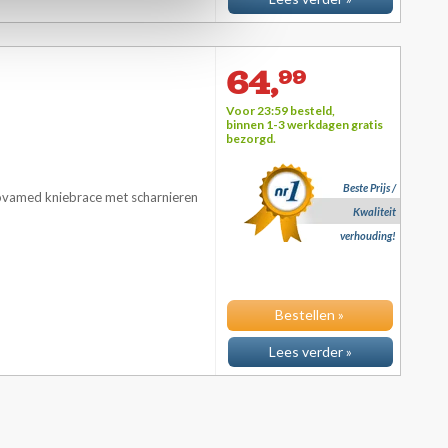
64,
99
Voor 23:59 besteld,
binnen 1-3 werkdagen
gratis
bezorgd.
Beste Prijs /
Novamed kniebrace met scharnieren
Kwaliteit
verhouding!
Bestellen »
Lees verder »