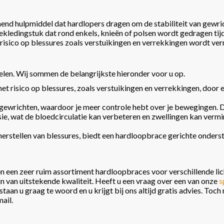
nd hulpmiddel dat hardlopers dragen om de stabiliteit van gewric
ekledingstuk dat rond enkels, knieën of polsen wordt gedragen tij
risico op blessures zoals verstuikingen en verrekkingen wordt ve
en. Wij sommen de belangrijkste hieronder voor u op.
et risico op blessures, zoals verstuikingen en verrekkingen, door
e gewrichten, waardoor je meer controle hebt over je bewegingen. Di
 wat de bloedcirculatie kan verbeteren en zwellingen kan verminde
 herstellen van blessures, biedt een hardloopbrace gerichte onder
en een zeer ruim assortiment hardloopbraces voor verschillende li
jn van uitstekende kwaliteit. Heeft u een vraag over een van onze
s
taan u graag te woord en u krijgt bij ons altijd gratis advies. Toch
ail.