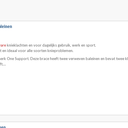
aleinen
ware
knieklachten en voor dagelijks gebruik, werk en sport.
t en ideaal voor alle soorten knieproblemen.
merk One Support. Deze brace heeft twee verweven baleinen en bevat twee k
....
nen