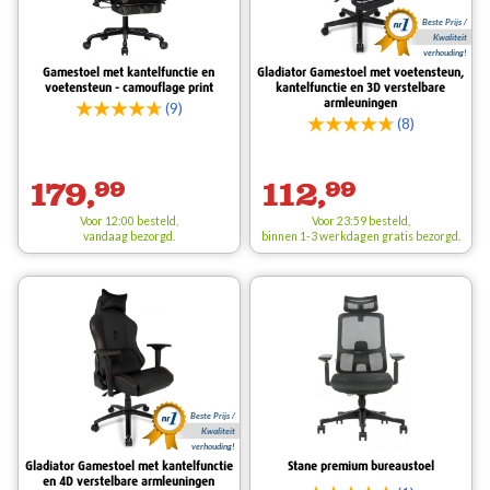
Beste Prijs /
Kwaliteit
verhouding!
Gamestoel met kantelfunctie en
Gladiator Gamestoel met voetensteun,
voetensteun - camouflage print
kantelfunctie en 3D verstelbare
armleuningen
(9)
(8)
179,
99
112,
99
Voor 12:00 besteld,
Voor 23:59 besteld,
vandaag bezorgd.
binnen 1-3 werkdagen
gratis
bezorgd.
Beste Prijs /
Kwaliteit
verhouding!
Gladiator Gamestoel met kantelfunctie
Stane premium bureaustoel
en 4D verstelbare armleuningen