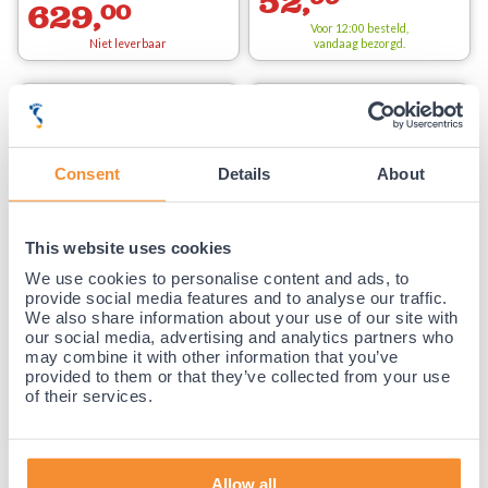
52,
629,
00
Voor 12:00 besteld,
Niet leverbaar
vandaag bezorgd.
Consent
Details
About
This website uses cookies
Dunimed draaikruk met rugleuning
Dunimed Ergonomische Zadelkruk -
We use cookies to personalise content and ads, to
Zwart
provide social media features and to analyse our traffic.
(14)
(23)
We also share information about your use of our site with
our social media, advertising and analytics partners who
may combine it with other information that you’ve
provided to them or that they’ve collected from your use
74,
99
74,
99
of their services.
Voor 12:00 besteld,
Voor 12:00 besteld,
vandaag bezorgd.
vandaag bezorgd.
Allow all