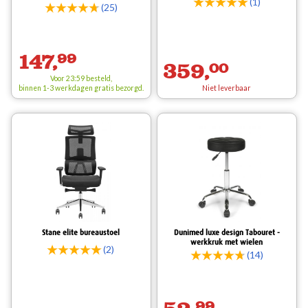
(1)
(25)
147,
99
359,
00
Voor 23:59 besteld,
binnen 1-3 werkdagen
gratis
bezorgd.
Niet leverbaar
Stane elite bureaustoel
Dunimed luxe design Tabouret -
werkkruk met wielen
(2)
(14)
99