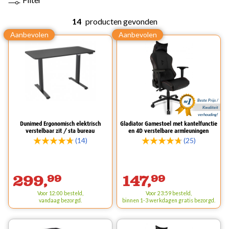
14
producten gevonden
Beste Prijs /
Kwaliteit
verhouding!
Dunimed Ergonomisch elektrisch
Gladiator Gamestoel met kantelfunctie
verstelbaar zit / sta bureau
en 4D verstelbare armleuningen
(14)
(25)
299,
99
147,
99
Voor 12:00 besteld,
Voor 23:59 besteld,
vandaag bezorgd.
binnen 1-3 werkdagen
gratis
bezorgd.