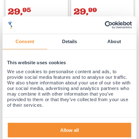
29,
95
29,
99
Voor 23:59 besteld,
Voor 23:59 besteld,
binnen 1-3 werkdagen bezorgd.
binnen 1-3 werkdagen bezorgd.
Consent
Details
About
This website uses cookies
We use cookies to personalise content and ads, to
provide social media features and to analyse our traffic.
We also share information about your use of our site with
our social media, advertising and analytics partners who
MYSOLE Racketsport inlegzolen (Per
MYSOLE inlegzolen - Sport - Fieldsport
paar)
(Per paar)
may combine it with other information that you’ve
(6)
(7)
provided to them or that they’ve collected from your use
of their services.
29,
95
29,
95
Allow all
Voor 23:59 besteld,
Voor 23:59 besteld,
binnen 1-3 werkdagen bezorgd.
binnen 1-3 werkdagen bezorgd.