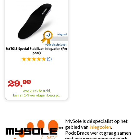
inlegzool
voor de platvoet
MYSOLE Special Stabilizer inlegzolen (Per
paar)
(5)
29,
99
Voor 23:59 besteld,
binnen 1-3 werkdagen bezorgd.
MySole is dé specialist op het
gebied van
inlegzolen
.
PodoBrace werkt graag samen
met een gerenommeerd merk