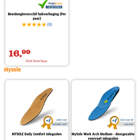
Beenlengteverschil hakverhoging (Per
paar)
(8)
16,
99
Niet leverbaar
Mysole
zolen voor
Zool voor de
"normale voet"
voorvoet
MYSOLE Daily Comfort inlegzolen
MySole Work Arch Medium - doorgezakte
voorvoet inlegzolen