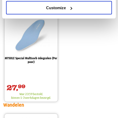
Inlegzolen wandelen
Customize
MYSOLE Special Multisorb inlegzolen (Per
paar)
27,
99
Voor 23:59 besteld,
binnen 1-3 werkdagen bezorgd.
Wandelen