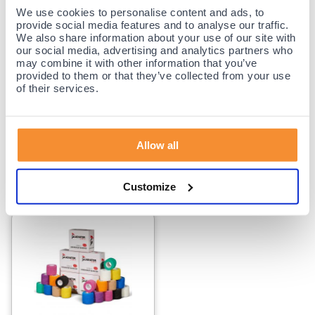
We use cookies to personalise content and ads, to
provide social media features and to analyse our traffic.
We also share information about your use of our site with
our social media, advertising and analytics partners who
may combine it with other information that you’ve
provided to them or that they’ve collected from your use
Gladiator sports ondertape Bandage - 8
Gladiator sports ondertape Bandage - 12
of their services.
rollen
rollen
(20)
(20)
Allow all
17,
99
24,
99
Voor 23:59 besteld,
Voor 23:59 besteld,
Customize
binnen 1-3 werkdagen bezorgd.
binnen 1-3 werkdagen bezorgd.