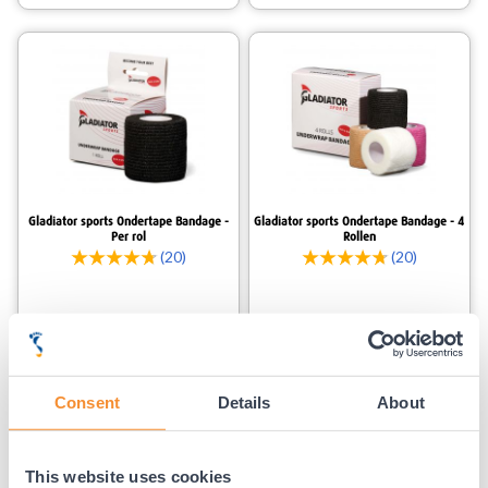
Gladiator sports Ondertape Bandage -
Gladiator sports Ondertape Bandage - 4
Per rol
Rollen
(20)
(20)
2,
99
9,
99
Voor 23:59 besteld,
Voor 23:59 besteld,
binnen 1-3 werkdagen bezorgd.
binnen 1-3 werkdagen bezorgd.
Consent
Details
About
This website uses cookies