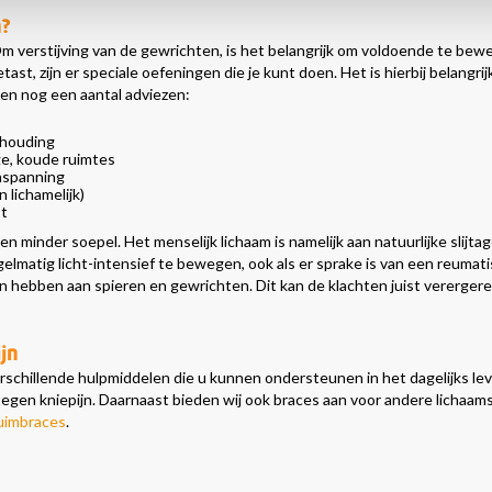
n?
m verstijving van de gewrichten, is het belangrijk om voldoende te bew
etast, zijn er speciale oefeningen die je kunt doen. Het is hierbij belangri
gen nog een aantal adviezen:
shouding
ge, koude ruimtes
inspanning
n lichamelijk)
st
n minder soepel. Het menselijk lichaam is namelijk aan natuurlijke slijta
gelmatig licht-intensief te bewegen, ook als er sprake is van een reum
 hebben aan spieren en gewrichten. Dit kan de klachten juist verergere
jn
erschillende hulpmiddelen die u kunnen ondersteunen in het dagelijks lev
tegen kniepijn. Daarnaast bieden wij ook braces aan voor andere lichaam
uimbraces
.