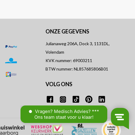
ONZE GEGEVENS
Julianaweg 206A, Dock 3, 1131DL,
Volendam
KVK nummer: 69003211
BTW nummer: NL857685806B01
VOLG ONS
T