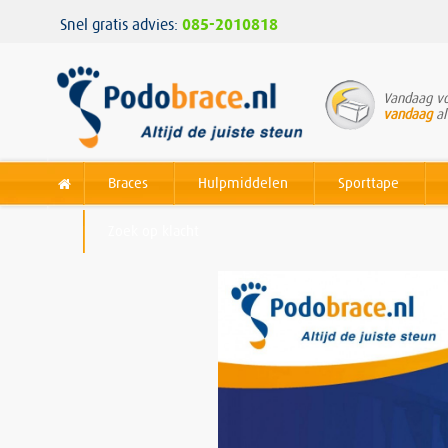
Snel gratis advies:
085-2010818
Vandaag vo
vandaag
al
Braces
Hulpmiddelen
Sporttape
Zoek op klacht