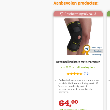
Aanbevolen producten:
Beschermingsniveau 3
Beste Prijs /
Kwaliteit
verhouding!
Novamed kniebrace met scharnieren
Voor 12:00 besteld, vandaag thuis!
(45)
De beste keuze voor maximale steun
en stabiliteit aan uw kniegewricht!
Voorzien van lichtgewicht
scharnieren met een optimale
pasvorm.
64,
99