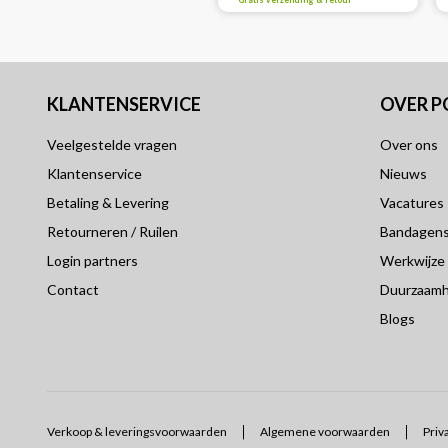
Gratis verzending & retour
KLANTENSERVICE
OVER 
Veelgestelde vragen
Over ons
Klantenservice
Nieuws
Betaling & Levering
Vacatures
Retourneren / Ruilen
Bandagensp
Login partners
Werkwijze
Contact
Duurzaamh
Blogs
Verkoop & leveringsvoorwaarden
Algemene voorwaarden
Priv