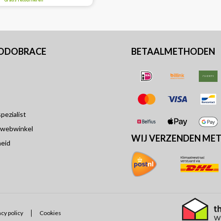
Gratis retourneren
PODOBRACE
BETAALMETHODEN
ezialist
 webwinkel
WIJ VERZENDEN ME
eid
acy policy
Cookies