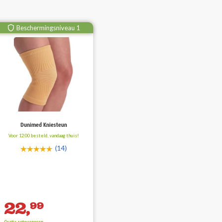
Beschermingsniveau 1
Dunimed Kniesteun
Voor 12:00 besteld, vandaag thuis!
(14)
22,
99