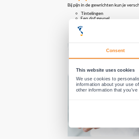
Bij pijn in de gewrichten kun je ve
Tintelingen
Een dof gevoel
Kleinere reikwijdte van bewe
Stijfheid, pijn en gezwollen ge
Het gevoel alsof het gewricht v
Vochtophoping
Consent
This website uses cookies
We use cookies to personalis
information about your use of
other information that you’ve