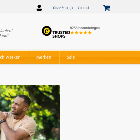
Onze Praktijk
Contact
9253 beoordelingen
lanten!
Winnaar
Beslist Webshop
land!
Award voor beste service!
ch werken
Merken
Sale