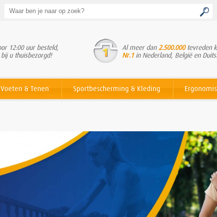
or 12:00 uur besteld,
Al meer dan
2.500.000
tevreden k
 bij u thuisbezorgd!
Nr.1
in Nederland, België en Duits
Voeten & Tenen
Sportbescherming & Kleding
Ergonomis