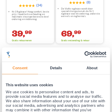
(8)
(34)
De Viofix rugbrace wordt door
specialisten gezien als de Nr.1
Nr.1 Rugbrace! Hoog comfort, beste
rugbrace voor de onderrug, onderste
prijs / kwaliteitsverhouding en
wervels en rughernia’s.
maximale steun aan bovenste deel
onderrug en middenrug.
39,
69,
99
99
Gratis retourneren
Gratis verzending & retour
35 jaar medische ervaring!
Consent
Details
About
Nr.1 in Benelux en Duitsland!
Gratis verzending vanaf €50,-
Voor 23:00 besteld, morgen thuis!
This website uses cookies
Gratis retourneren en 14 dagen uitproberen!
We use cookies to personalise content and ads, to
Achteraf betalen mogelijk! Nergens goedkoper!
provide social media features and to analyse our traffic.
We also share information about your use of our site with
our social media, advertising and analytics partners who
may combine it with other information that you’ve