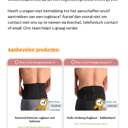
Heeft u vragen met betrekking tot het aanschaffen en/of
aantrekken van een rugbrace? Aarzel dan vooral niet om
contact met ons op te nemen via livechat, telefonisch contact
of email. Ons team helpt u graag verder.
Aanbevolen producten:
Beschermingsniveau 3
Beschermingsniveau 3
Beste Prijs /
Brace voor
Kwaliteit
onderrug!
verhouding!
Dunimed Premium rugbrace met
Viofix Onderrug Rugbrace - Bekkenband
baleinen
Voor 23:00 besteld, morgen thuis!
Voor 23:00 besteld, morgen thuis!