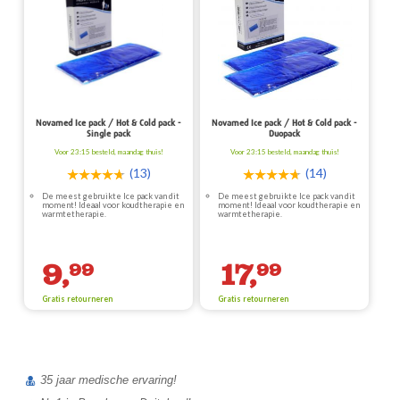
Novamed Ice pack / Hot & Cold pack -
Novamed Ice pack / Hot & Cold pack -
Single pack
Duopack
Voor 23:15 besteld, maandag thuis!
Voor 23:15 besteld, maandag thuis!
(13)
(14)
De meest gebruikte Ice pack van dit
De meest gebruikte Ice pack van dit
moment! Ideaal voor koudtherapie en
moment! Ideaal voor koudtherapie en
warmtetherapie.
warmtetherapie.
9,
17,
99
99
Gratis retourneren
Gratis retourneren
35 jaar medische ervaring!