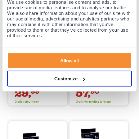
We use cookies to personalise content and ads, to
provide social media features and to analyse our traffic.
We also share information about your use of our site with
our social media, advertising and analytics partners who
may combine it with other information that you’ve
Beste Prijs /
Kwaliteit
provided to them or that they’ve collected from your use
verhouding!
of their services.
Gladiator Sports Compressie broek /
Gladiator Sports pakket -
liesbroek - Heren (In Zwart en Wit)
Compressiebroek + Compressie shirt -
Heren (In Zwart en Wit)
Voor 23:15 besteld, maandag thuis!
Voor 23:15 besteld, maandag thuis!
(15)
Allow all
Meest gebruikte compressiebroek
van dit moment. Geschikt voor alle
Het complete Gladiator Sports
sporten en dagelijks gebruik!
pakket voor een voordelige prijs!
Nergens anders goedkoper dan bij
Customize
Podobrace!
29,
57,
99
90
Gratis retourneren
Gratis verzending & retour