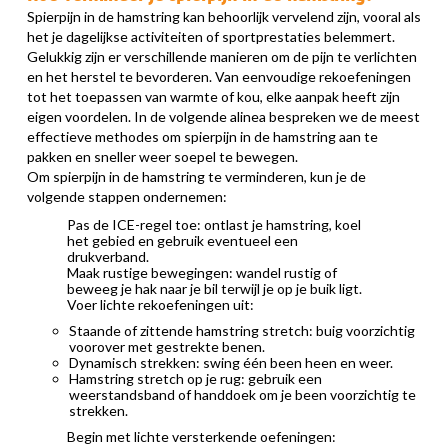
Spierpijn in de hamstring kan behoorlijk vervelend zijn, vooral als
het je dagelijkse activiteiten of sportprestaties belemmert.
Gelukkig zijn er verschillende manieren om de pijn te verlichten
en het herstel te bevorderen. Van eenvoudige rekoefeningen
tot het toepassen van warmte of kou, elke aanpak heeft zijn
eigen voordelen. In de volgende alinea bespreken we de meest
effectieve methodes om spierpijn in de hamstring aan te
pakken en sneller weer soepel te bewegen.
Om spierpijn in de hamstring te verminderen, kun je de
volgende stappen ondernemen:
Pas de ICE-regel toe: ontlast je hamstring, koel
het gebied en gebruik eventueel een
drukverband.
Maak rustige bewegingen: wandel rustig of
beweeg je hak naar je bil terwijl je op je buik ligt.
Voer lichte rekoefeningen uit:
Staande of zittende hamstring stretch: buig voorzichtig
voorover met gestrekte benen.
Dynamisch strekken: swing één been heen en weer.
Hamstring stretch op je rug: gebruik een
weerstandsband of handdoek om je been voorzichtig te
strekken.
Begin met lichte versterkende oefeningen: