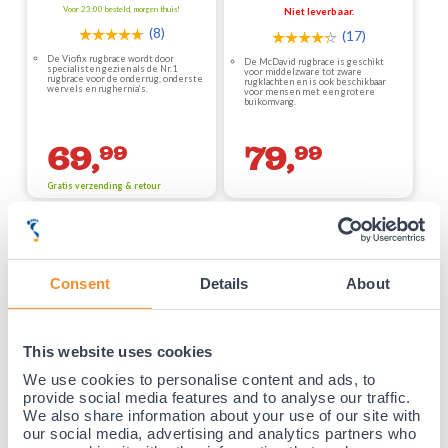
Voor 23:00 besteld, morgen thuis!
Niet leverbaar.
(8)
(17)
De Viofix rugbrace wordt door
De McDavid rugbrace is geschikt
specialisten gezien als de Nr.1
voor middelzware tot zware
rugbrace voor de onderrug, onderste
rugklachten en is ook beschikbaar
wervels en rughernia’s.
voor mensen met een grotere
buikomvang.
69,
79,
99
99
Gratis verzending & retour
35 jaar medische ervaring!
Consent
Details
About
Nr.1 in Benelux en Duitsland!
Gratis verzending vanaf €50,-
This website uses cookies
Voor 23:00 besteld, morgen thuis!
We use cookies to personalise content and ads, to
Gratis retourneren en 14 dagen uitproberen!
provide social media features and to analyse our traffic.
Achteraf betalen mogelijk! Nergens goedkoper!
We also share information about your use of our site with
our social media, advertising and analytics partners who