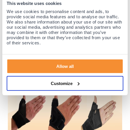
This website uses cookies
en effectiviteit. Heb je vragen over welke brace voor jouw
situatie geschikt is? Ons medisch team helpt je graag verder
We use cookies to personalise content and ads, to
provide social media features and to analyse our traffic.
met persoonlijk advies.
We also share information about your use of our site with
our social media, advertising and analytics partners who
may combine it with other information that you’ve
provided to them or that they’ve collected from your use
of their services.
Allow all
Customize