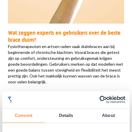
Wat zeggen experts en gebruikers over de beste
brace duim?
Fysiotherapeuten en artsen raden vaak duimbraces aan bij
beginnende of chronische klachten. Vooral braces die getest
zijn op comfort, ondersteuning en gebruiksgemak krijgen
goede beoordelingen. Gebruikers merken op dat modellen met
een goede balans tussen stevigheid en flexibiliteit het meest
prettig zijn. Ook het makkelijk kunnen wassen van de brace is
voor velen belangrijk.
Welke hulpmiddelen van Podobrace kunnen
helpen bij duimklachten?
Bij Podobrace vind je een breed assortiment aan duimbraces
voor uiteenlopende klachten. Of je nu op zoek bent naar een
Consent
Details
About
brace voor artrose, een skiduim of sportondersteuning, er is
altijd een passende oplossing. De braces zijn geselecteerd
door specialisten en getest op comfort, gebruiksvriendelijkheid