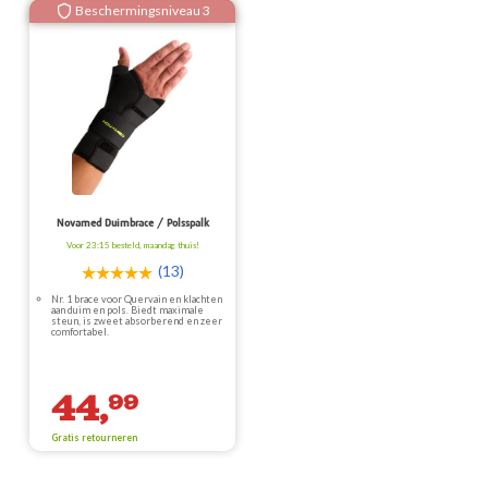
Beschermingsniveau 3
Novamed Duimbrace / Polsspalk
Voor 23:15 besteld, maandag thuis!
(13)
Nr. 1 brace voor Quervain en klachten
aan duim en pols. Biedt maximale
steun, is zweet absorberend en zeer
comfortabel.
44,
99
Gratis retourneren