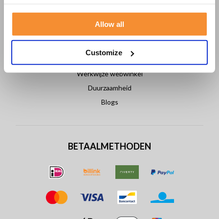
Over ons
Allow all
Nieuws
Vacatures
Customize
Bandagenspezialist
Werkwijze webwinkel
Duurzaamheid
Blogs
BETAALMETHODEN