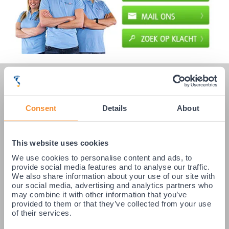
KLANTENSERVICE
Veelgestelde vragen
Consent
Details
About
Klantenservice
Betaling & Levering
This website uses cookies
Retourneren / Ruilen
We use cookies to personalise content and ads, to
Login partners
provide social media features and to analyse our traffic.
We also share information about your use of our site with
Contact
our social media, advertising and analytics partners who
may combine it with other information that you’ve
provided to them or that they’ve collected from your use
of their services.
OVER PODOBRACE