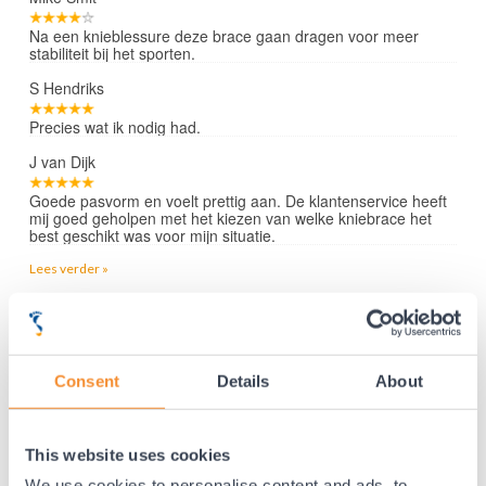
Na een knieblessure deze brace gaan dragen voor meer
stabiliteit bij het sporten.
S Hendriks
Precies wat ik nodig had.
J van Dijk
Goede pasvorm en voelt prettig aan. De klantenservice heeft
mij goed geholpen met het kiezen van welke kniebrace het
best geschikt was voor mijn situatie.
Lees verder »
35 jaar medische ervaring!
Consent
Details
About
Nr.1 in Benelux en Duitsland!
Gratis verzending vanaf €50,-
Voor 23:00 besteld, morgen thuis!
This website uses cookies
Gratis retourneren en 14 dagen uitproberen!
We use cookies to personalise content and ads, to