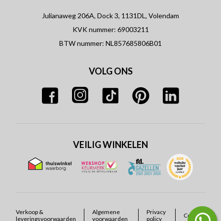
Julianaweg 206A, Dock 3, 1131DL, Volendam
KVK nummer: 69003211
BTW nummer: NL857685806B01
VOLG ONS
VEILIG WINKELEN
Verkoop &
Algemene
Privacy
Cookies
leveringsvoorwaarden
voorwaarden
policy