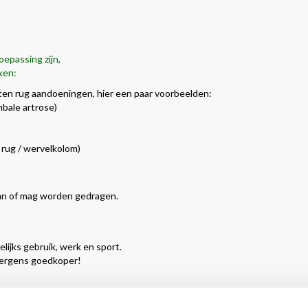
oepassing zijn,
ken:
rten rug aandoeningen, hier een paar voorbeelden:
mbale artrose)
g rug / wervelkolom)
kan of mag worden gedragen.
lijks gebruik, werk en sport.
Nergens goedkoper!