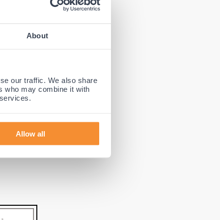
bestaat uit
escherming
About
ace zeer
aar is voor
 voor
se our traffic. We also share
evolen voor
ers who may combine it with
 services.
l. Benieuwd
Allow all