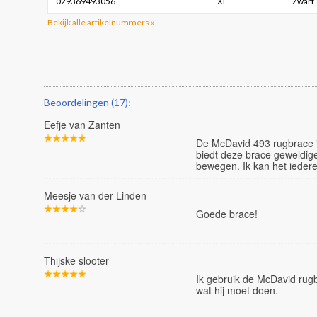
029369493056
XL
Zwart
Bekijk alle artikelnummers »
Beoordelingen (17):
Eefje van Zanten
De McDavid 493 rugbrace is
biedt deze brace geweldige
bewegen. Ik kan het ieder
Meesje van der Linden
Goede brace!
Thijske slooter
Ik gebruik de McDavid rugb
wat hij moet doen.