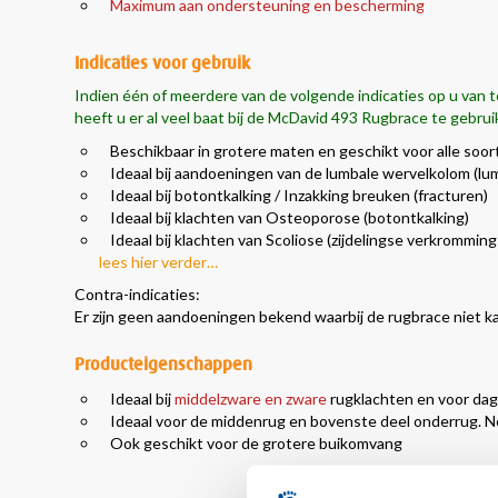
Maximum aan ondersteuning en bescherming
Indicaties voor gebruik
Indien één of meerdere van de volgende indicaties op u van t
heeft u er al
veel baat
bij de McDavid 493 Rugbrace te gebrui
Beschikbaar in grotere maten en geschikt voor alle soo
Ideaal bij aandoeningen van de lumbale wervelkolom (lu
Ideaal bij botontkalking / Inzakking breuken (fracturen)
Ideaal bij klachten van Osteoporose (botontkalking)
Ideaal bij klachten van Scoliose (zijdelingse verkrommin
lees hier verder…
Contra-indicaties:
Er zijn geen aandoeningen bekend waarbij de rugbrace niet 
Producteigenschappen
Ideaal bij
middelzware en zware
rugklachten en voor dage
Ideaal voor de middenrug en bovenste deel onderrug. 
Ook geschikt voor de grotere buikomvang