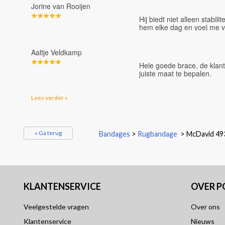
Jorine van Rooijen
Hij biedt niet alleen stabi
hem elke dag en voel me v
Aaltje Veldkamp
Hele goede brace, de klan
juiste maat te bepalen.
Lees verder »
« Ga terug
Bandages
>
Rugbandage
>
McDavid 49
KLANTENSERVICE
OVER 
Veelgestelde vragen
Over ons
Klantenservice
Nieuws