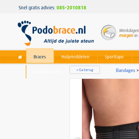
Snel gratis advies:
085-2010818
Werkdagen 
morgen
in 
Braces
Hulpmiddelen
Sporttape
« Ga terug
Bandages
Zoek op klacht