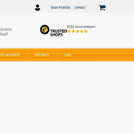
Onze Praktijk
Contact
9254 beoordelingen
lanten!
Winnaar
Beslist Webshop
land!
Award voor beste service!
ch werken
Merken
Sale