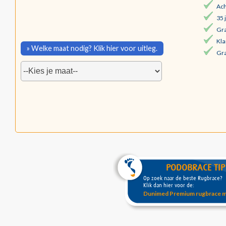
Ach
35 
Gra
Kla
» Welke maat nodig? Klik hier voor uitleg.
Gra
PODOBRACE TIP
Op zoek naar de beste Rugbrace?
Klik dan hier voor de:
Dunimed Premium rugbrace met