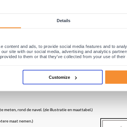
e hebben. De McDavid 493 Rugbrace is een verstelbare rugbandage dat 
 en comfort, en 6 extra verstevigingsbanden voor optimale steun en b
Details
over verstelbare verluchtings- en ademende zijpanelen, waardoor de br
ken.
bel
en beschikt over een optimale pasvorm, waarbij de brace ook beschikb
genschappen wordt de McDavid Rugbrace dan ook al jaren veel gebruikt
e content and ads, to provide social media features and to analy
 en is vooral in Amerika zeer populair. De rugbrace wordt dan ook aanb
 our site with our social media, advertising and analytics partn
 provided to them or that they’ve collected from your use of their
f bij zware rugaandoeningen, instabiliteit of na een operatie of ongeva
 categorie
McDavid
.
(baleinen)
Customize
 meten, rond de navel. (zie illustratie en maattabel.)
grotere maat nemen.)