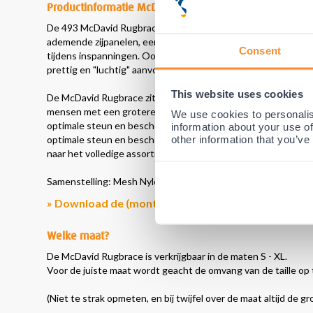
Productinformatie McDavid 493 Rugbrace
De 493 McDavid Rugbrace is één van de vele
rugbraces
die w
ademende zijpanelen, een neopreen luchtpaneel voor warmte
Consent
tijdens inspanningen. Ook beschikken de McDavid rugbraces 
prettig en "luchtig" aanvoelt, ook tijdens het sporten en wer
This website uses cookies
De McDavid Rugbrace zit daarbij ook nog eens heel comforta
mensen met een grotere buikomvang. Door al deze unieke ei
We use cookies to personalis
optimale steun en bescherming tijdens het sporten en werken
information about your use of
other information that you’ve
optimale steun en bescherming tijdens het sporten, werken, o
naar het volledige assortiment van McDavid? Bekijk dan onze
Samenstelling: Mesh Nylon, Lycra, Polyester, Rubber en Staal 
» Download de (montage)handleiding
Welke maat?
De McDavid Rugbrace is verkrijgbaar in de maten S - XL.
Voor de juiste maat wordt geacht de omvang van de taille op te
(Niet te strak opmeten, en bij twijfel over de maat altijd de 