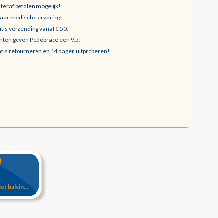
teraf betalen mogelijk!
jaar medische ervaring!
tis verzending vanaf € 50,-
nten geven Podobrace een 9,5!
tis retourneren en 14 dagen uitproberen!
!
 balein...