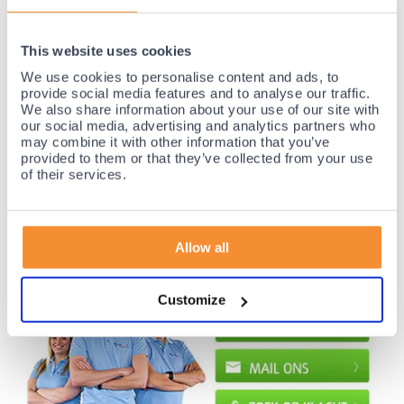
This website uses cookies
35 jaar medische ervaring!
We use cookies to personalise content and ads, to
Nr.1 in Benelux en Duitsland!
provide social media features and to analyse our traffic.
Gratis verzending vanaf €50,-
We also share information about your use of our site with
our social media, advertising and analytics partners who
Voor 23:00 besteld, morgen thuis!
may combine it with other information that you’ve
Gratis retourneren en 14 dagen uitproberen!
provided to them or that they’ve collected from your use
of their services.
Achteraf betalen mogelijk! Nergens goedkoper!
Allow all
Customize