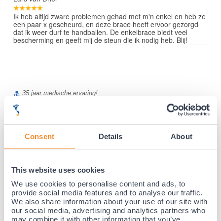
Ik heb altijd zware problemen gehad met m'n enkel en heb ze
een paar x gescheurd, en deze brace heeft ervoor gezorgd
dat ik weer durf te handballen. De enkelbrace biedt veel
bescherming en geeft mij de steun die ik nodig heb. Blij!
35 jaar medische ervaring!
Nr.1 in Benelux en Duitsland!
Gratis verzending vanaf €50,-
Voor 21:30 besteld, morgen thuis!
Consent
Details
About
Gratis retourneren en 14 dagen uitproberen!
Achteraf betalen mogelijk! Nergens goedkoper!
This website uses cookies
We use cookies to personalise content and ads, to
provide social media features and to analyse our traffic.
We also share information about your use of our site with
our social media, advertising and analytics partners who
may combine it with other information that you’ve