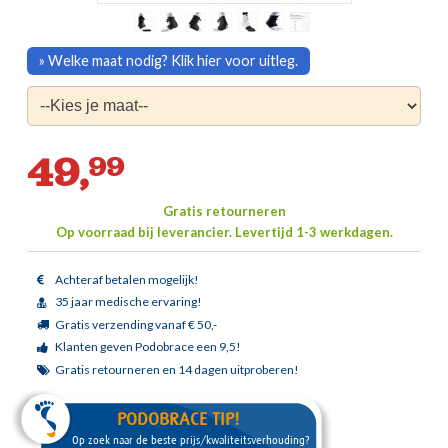
» Welke maat nodig? Klik hier voor uitleg.
49,
99
Gratis retourneren
Op voorraad bij leverancier.
Levertijd 1-3 werkdagen.
Achteraf betalen mogelijk!
35 jaar medische ervaring!
Gratis verzending vanaf € 50,-
Klanten geven Podobrace een 9,5!
Gratis retourneren en 14 dagen uitproberen!
PODOBRACE TIP!
Op zoek naar de beste prijs/kwaliteitsverhouding?