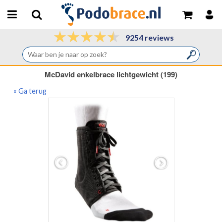
9254 reviews
McDavid enkelbrace lichtgewicht (199)
« Ga terug