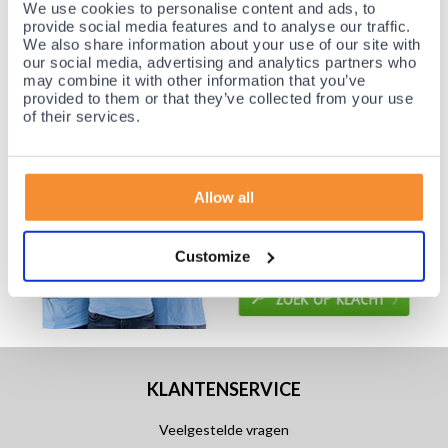
We use cookies to personalise content and ads, to
Gratis retourneren en 14 dagen uitproberen!
provide social media features and to analyse our traffic.
Achteraf betalen mogelijk! Nergens goedkoper!
We also share information about your use of our site with
our social media, advertising and analytics partners who
may combine it with other information that you’ve
provided to them or that they’ve collected from your use
of their services.
Allow all
Customize
KLANTENSERVICE
Veelgestelde vragen