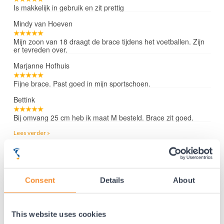
Is makkelijk in gebruik en zit prettig
Mindy van Hoeven
Mijn zoon van 18 draagt de brace tijdens het voetballen. Zijn
er tevreden over.
Marjanne Hofhuis
Fijne brace. Past goed in mijn sportschoen.
Bettink
Bij omvang 25 cm heb ik maat M besteld. Brace zit goed.
Lees verder »
35 jaar medische ervaring!
Consent
Details
About
Nr.1 in Benelux en Duitsland!
Gratis verzending vanaf €50,-
This website uses cookies
Voor 23:00 besteld, morgen thuis!