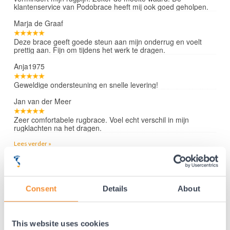
klantenservice van Podobrace heeft mij ook goed geholpen.
Marja de Graaf
Deze brace geeft goede steun aan mijn onderrug en voelt
prettig aan. Fijn om tijdens het werk te dragen.
Anja1975
Geweldige ondersteuning en snelle levering!
Jan van der Meer
Zeer comfortabele rugbrace. Voel echt verschil in mijn
rugklachten na het dragen.
Lees verder »
Consent
Details
About
35 jaar medische ervaring!
Nr.1 in Benelux en Duitsland!
Gratis verzending vanaf €50,-
This website uses cookies