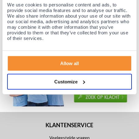
Voor 21:30 besteld, morgen thuis!
We use cookies to personalise content and ads, to
Gratis retourneren en 14 dagen uitproberen!
provide social media features and to analyse our traffic.
We also share information about your use of our site with
Achteraf betalen mogelijk! Nergens goedkoper!
our social media, advertising and analytics partners who
may combine it with other information that you’ve
provided to them or that they’ve collected from your use
of their services.
Allow all
Customize
KLANTENSERVICE
Veelgestelde vragen