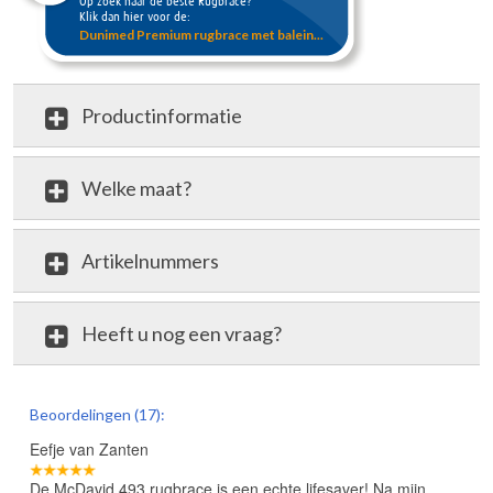
Op zoek naar de beste Rugbrace?
Klik dan hier voor de:
Dunimed Premium rugbrace met balein...
Productinformatie
Welke maat?
Artikelnummers
Heeft u nog een vraag?
review
Beoordelingen (17):
Eefje van Zanten
De McDavid 493 rugbrace is een echte lifesaver! Na mijn