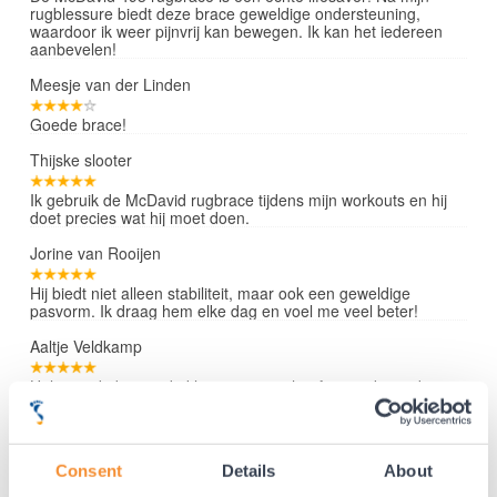
rugblessure biedt deze brace geweldige ondersteuning,
waardoor ik weer pijnvrij kan bewegen. Ik kan het iedereen
aanbevelen!
Meesje van der Linden
Goede brace!
Thijske slooter
Ik gebruik de McDavid rugbrace tijdens mijn workouts en hij
doet precies wat hij moet doen.
Jorine van Rooijen
Hij biedt niet alleen stabiliteit, maar ook een geweldige
pasvorm. Ik draag hem elke dag en voel me veel beter!
Aaltje Veldkamp
Hele goede brace, de klantenservice heeft mij ook goed
geholpen om de juiste maat te bepalen.
Lees verder »
Consent
Details
About