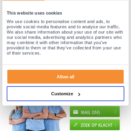
35 jaar medische ervaring!
This website uses cookies
Nr.1 in Benelux en Duitsland!
We use cookies to personalise content and ads, to
provide social media features and to analyse our traffic.
Gratis verzending vanaf €50,-
We also share information about your use of our site with
Voor 21:30 besteld, morgen thuis!
our social media, advertising and analytics partners who
Gratis retourneren en 14 dagen uitproberen!
may combine it with other information that you’ve
provided to them or that they’ve collected from your use
Achteraf betalen mogelijk! Nergens goedkoper!
of their services.
Allow all
Customize