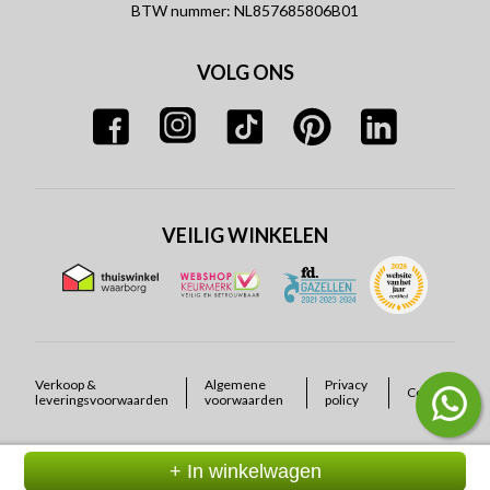
BTW nummer: NL857685806B01
VOLG ONS
VEILIG WINKELEN
Verkoop &
Algemene
Privacy
Cookies
leveringsvoorwaarden
voorwaarden
policy
+ In winkelwagen