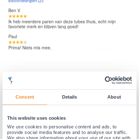
Beoordelingen (2):
Ben V
Ik heb meerdere paren van deze tubes thuis, echt mijn
favoriete merk en blijven lang goed!
Paul
Prima! Niets mis mee.
35 jaar medische ervaring!
Nr.1 in Benelux en Duitsland!
Consent
Details
About
Gratis verzending vanaf €50,-
Voor 21:30 besteld, morgen thuis!
Gratis retourneren en 14 dagen uitproberen!
This website uses cookies
Achteraf betalen mogelijk! Nergens goedkoper!
We use cookies to personalise content and ads, to
provide social media features and to analyse our traffic.
We also share information about your use of our site with