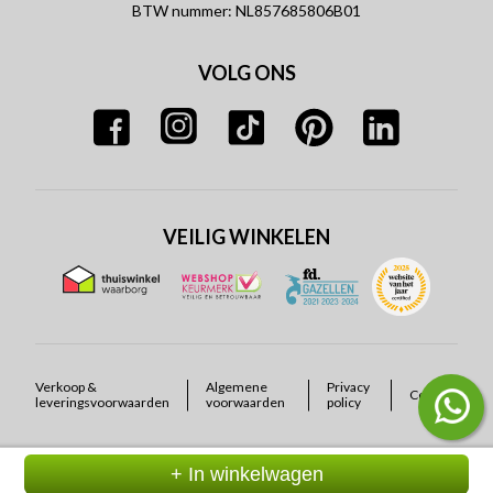
BTW nummer: NL857685806B01
VOLG ONS
VEILIG WINKELEN
Verkoop &
Algemene
Privacy
Cookies
leveringsvoorwaarden
voorwaarden
policy
+ In winkelwagen