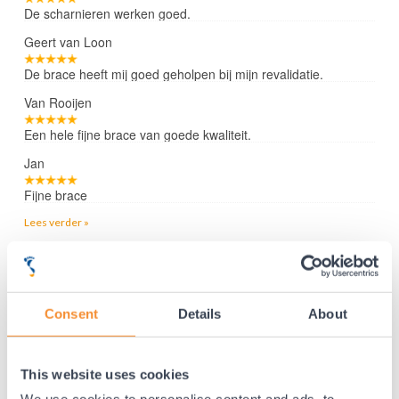
De scharnieren werken goed.
Geert van Loon
De brace heeft mij goed geholpen bij mijn revalidatie.
Van Rooijen
Een hele fijne brace van goede kwaliteit.
Jan
Fijne brace
Lees verder »
35 jaar medische ervaring!
Consent
Details
About
Nr.1 in Benelux en Duitsland!
Gratis verzending vanaf €50,-
This website uses cookies
Voor 21:30 besteld, morgen thuis!
Gratis retourneren en 14 dagen uitproberen!