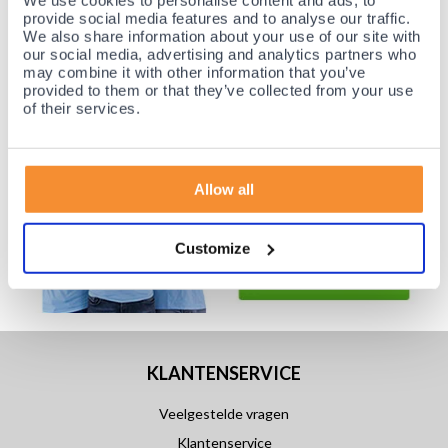
We use cookies to personalise content and ads, to
provide social media features and to analyse our traffic.
Achteraf betalen mogelijk! Nergens goedkoper!
We also share information about your use of our site with
our social media, advertising and analytics partners who
may combine it with other information that you’ve
provided to them or that they’ve collected from your use
of their services.
Allow all
Customize
KLANTENSERVICE
Veelgestelde vragen
Klantenservice