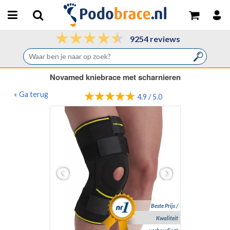
9254 reviews
Novamed kniebrace met scharnieren
« Ga terug
4.9 / 5.0
Beste Prijs /
Kwaliteit