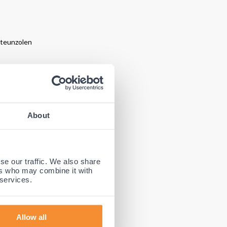
steunzolen
n middenvoet
iten en
 en is al
About
se our traffic. We also share
ers who may combine it with
 services.
 of te
 veel
atie van
Allow all
oor niets