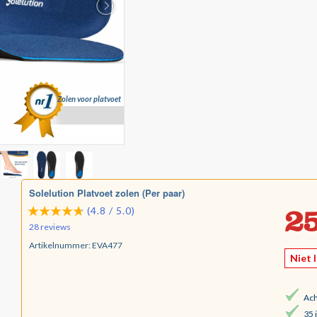
Zolen voor platvoet
Solelution Platvoet zolen (Per paar)
25
(4.8 / 5.0)
28 reviews
Artikelnummer:
EVA477
Niet 
Ach
35 