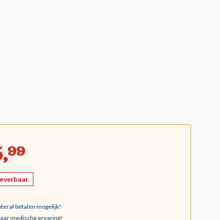
,
99
leverbaar.
teraf betalen mogelijk!
jaar medische ervaring!