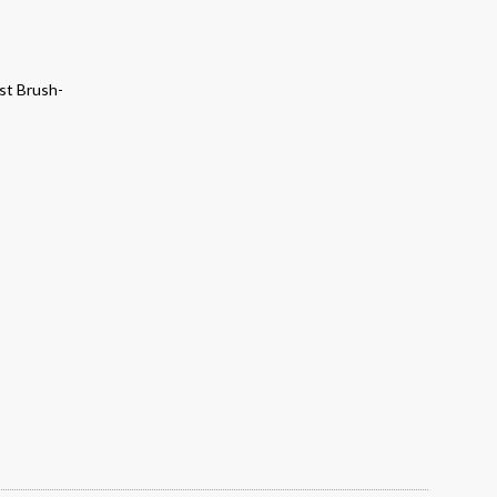
ast Brush-
review