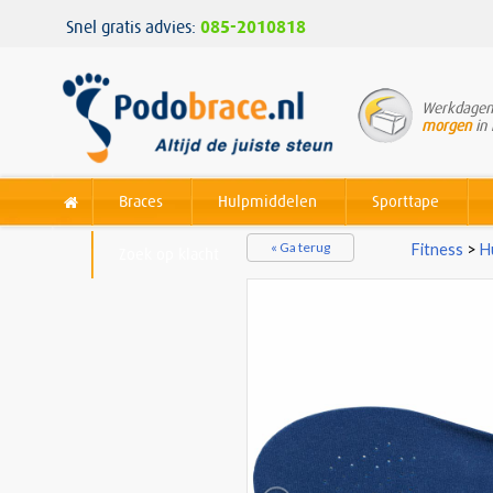
Snel gratis advies:
085-2010818
Werkdagen 
morgen
in 
Braces
Hulpmiddelen
Sporttape
« Ga terug
Fitness
>
H
Zoek op klacht