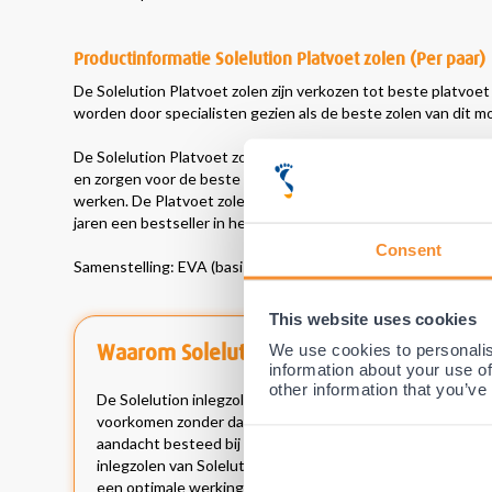
Productinformatie Solelution Platvoet zolen (Per paar)
De Solelution Platvoet zolen zijn verkozen tot beste platvoe
worden door specialisten gezien als de beste zolen van dit 
De Solelution Platvoet zolen bieden namelijk niet alleen
optim
en zorgen voor de beste zijwaartse stabiliteit, waardoor de
in
werken. De Platvoet zolen worden door al deze unieke eigens
jaren een bestseller in heel Europa.
Consent
Samenstelling: EVA (basis) en Brush-Nylon (toplaag).
This website uses cookies
We use cookies to personalis
Waarom Solelution?
information about your use of
other information that you’ve
De Solelution inlegzolen zijn speciaal ontworpen door v
voorkomen zonder dat hier vaak hele dure op maat gemaakte
aandacht besteed bij de ontwikkeling van deze inlegzolen
inlegzolen van Solelution worden dan ook door vele specia
een optimale werking, zeer hoge kwaliteit en de beste prij