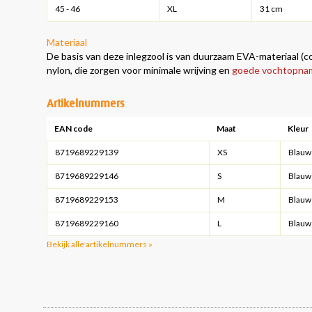
45 - 46
XL
31 cm
Materiaal
De basis van deze inlegzool is van duurzaam EVA-materiaal (c
nylon, die zorgen voor minimale wrijving en
goede vochtopna
Artikelnummers
EAN code
Maat
Kleur
8719689229139
XS
Blauw
8719689229146
S
Blauw
8719689229153
M
Blauw
8719689229160
L
Blauw
Bekijk alle artikelnummers »