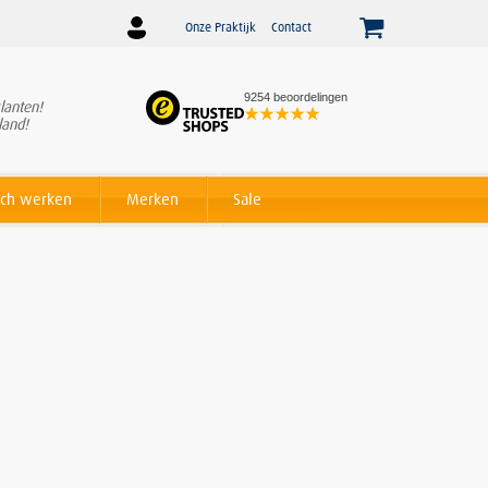
Onze Praktijk
Contact
9254 beoordelingen
lanten!
Winnaar
Beslist Webshop
land!
Award voor beste service!
ch werken
Merken
Sale