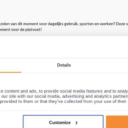
t zolen van dit moment voor dagelijks gebruik, sporten en werken? Deze 
moment voor de platvoet!
ale steun, demping en stabililteit
, maar ondersteunen o.a. de achter- e
legzolen
garant staan voor optimale stabiliteit tijdens dagelijkse activite
chappen dan ook al jaren door miljoenen mensen met platvoeten gebruikt
Details
e content and ads, to provide social media features and to analy
 our site with our social media, advertising and analytics partn
 provided to them or that they’ve collected from your use of their
ooraanstaande Podologen en therapeuten om klachten direct te verhelpen
 zolen voor nodig zijn. Met tientallen jaren van ervaring is er ongekend
 en zijn de zolen een oplossing voor veel voetproblemen en klachten. De
listen al jaren geroemd en gezien als de beste op markt door een combin
Customize
s/kwaliteits verhouding. De hele lijn van Solelution wordt dan ook niet v