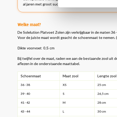
al jaren met groot succes gebruikt en zijn al jaren een best
Welke maat?
De Solelution Platvoet Zolen zijn verkrijgbaar in de maten 36 
Voor de juiste maat wordt geacht de schoenmaat te nemen. (z
Dikte voorvoet: 0,5 cm
Bij twijfel over de maat, raden we aan de bestaande zool uit
aflezen in de onderstaande maattabel.
Schoenmaat
Maat zool
Lengte zool
36 - 38
XS
25 cm
39 - 40
S
26,5 cm
41 - 42
M
28 cm
43 - 44
L
30 cm