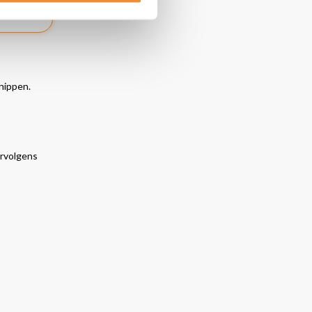
knippen.
ervolgens