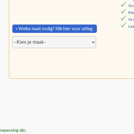
Gra
Kla
Gra
Laa
» Welke maat nodig? Klik hier voor uitleg.
oepassing zijn,