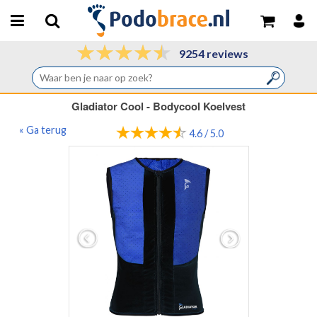
9254 reviews
Gladiator Cool - Bodycool Koelvest
« Ga terug
4.6 / 5.0