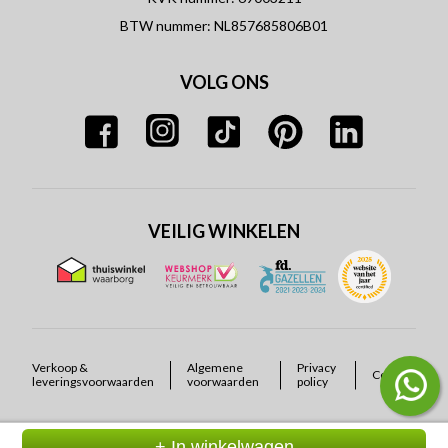
BTW nummer: NL857685806B01
VOLG ONS
VEILIG WINKELEN
Verkoop &
Algemene
Privacy
Cookies
leveringsvoorwaarden
voorwaarden
policy
+ In winkelwagen