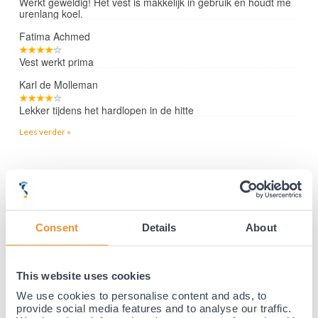
Werkt geweldig! Het vest is makkelijk in gebruik en houdt me
urenlang koel.
Fatima Achmed
Vest werkt prima
Karl de Molleman
Lekker tijdens het hardlopen in de hitte
Lees verder »
35 jaar medische ervaring!
Nr.1 in Benelux en Duitsland!
Consent
Details
About
Gratis verzending vanaf €50,-
Voor 21:30 besteld, morgen thuis!
Gratis retourneren en 14 dagen uitproberen!
This website uses cookies
Achteraf betalen mogelijk! Nergens goedkoper!
We use cookies to personalise content and ads, to
provide social media features and to analyse our traffic.