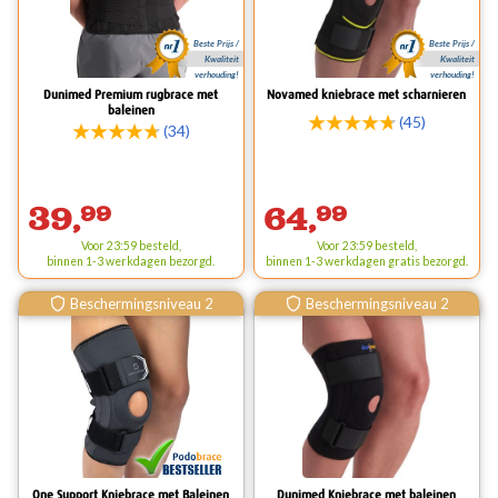
Beste Prijs /
Beste Prijs /
Kwaliteit
Kwaliteit
verhouding!
verhouding!
Dunimed Premium rugbrace met
Novamed kniebrace met scharnieren
baleinen
(45)
(34)
39,
99
64,
99
Voor 23:59 besteld,
Voor 23:59 besteld,
binnen 1-3 werkdagen bezorgd.
binnen 1-3 werkdagen
gratis
bezorgd.
Beschermingsniveau 2
Beschermingsniveau 2
One Support Kniebrace met Baleinen
Dunimed Kniebrace met baleinen