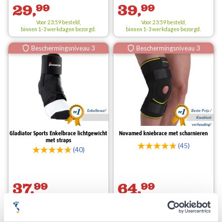
29,
99
39,
99
Voor 23:59 besteld,
Voor 23:59 besteld,
binnen 1-3 werkdagen bezorgd.
binnen 1-3 werkdagen bezorgd.
Beschermingsniveau 3
Beschermingsniveau 3
Enkelbrace!
Beste Prijs /
Kwaliteit
verhouding!
Gladiator Sports Enkelbrace lichtgewicht
Novamed kniebrace met scharnieren
met straps
(45)
(40)
37,
99
64,
99
Voor 23:59 besteld,
Voor 23:59 besteld,
binnen 1-3 werkdagen bezorgd.
binnen 1-3 werkdagen
gratis
bezorgd.