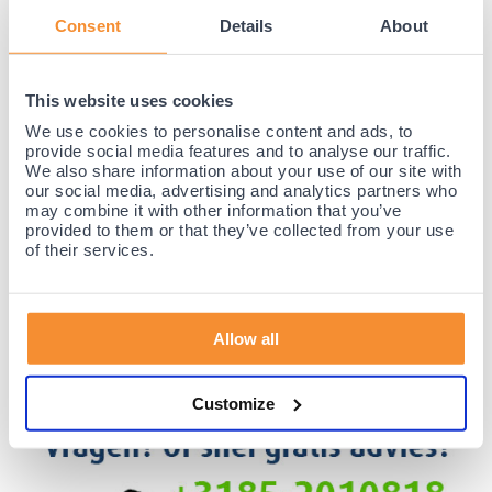
Consent
Details
About
Hardloopbrace
kopen? Dan bent u bij Podobrace aan het
juiste adres! Wij hebben een zeer ruim assortiment met
verschillende braces voor hardlopen. Kijk hieronder snel
This website uses cookies
verder en maak je keuze!
We use cookies to personalise content and ads, to
provide social media features and to analyse our traffic.
lees hier verder…
We also share information about your use of our site with
our social media, advertising and analytics partners who
may combine it with other information that you’ve
35 jaar medische ervaring!
provided to them or that they’ve collected from your use
of their services.
Nr.1 in Benelux en Duitsland!
Gratis verzending vanaf €50,-
Voor 21:30 besteld, morgen thuis!
Allow all
Gratis retourneren en 14 dagen uitproberen!
Achteraf betalen mogelijk! Nergens goedkoper!
Customize