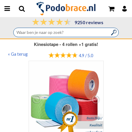
9250 reviews
Kinesiotape - 4 rollen +1 gratis!
« Ga terug
4.9 / 5.0
Beste Prijs /
Kwaliteit