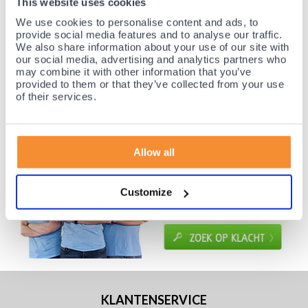
This website uses cookies
Gratis verzending vanaf €50,-
We use cookies to personalise content and ads, to
Voor 23:00 besteld, morgen thuis!
provide social media features and to analyse our traffic.
Gratis retourneren en 14 dagen uitproberen!
We also share information about your use of our site with
our social media, advertising and analytics partners who
Achteraf betalen mogelijk! Nergens goedkoper!
may combine it with other information that you’ve
provided to them or that they’ve collected from your use
of their services.
Allow all
Customize
KLANTENSERVICE