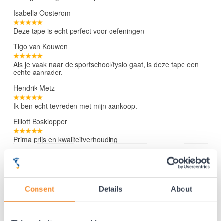
Isabella Oosterom
Deze tape is echt perfect voor oefeningen
Tigo van Kouwen
Als je vaak naar de sportschool/fysio gaat, is deze tape een
echte aanrader.
Hendrik Metz
Ik ben echt tevreden met mijn aankoop.
Elliott Bosklopper
Prima prijs en kwaliteitverhouding
Lees verder »
Consent
Details
About
35 jaar medische ervaring!
Nr.1 in Benelux en Duitsland!