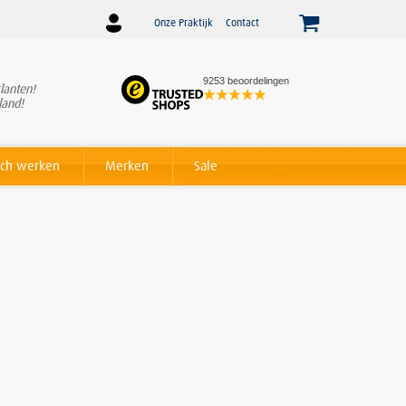
Onze Praktijk
Contact
9253 beoordelingen
lanten!
Winnaar
Beslist Webshop
land!
Award voor beste service!
ch werken
Merken
Sale