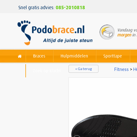
Snel gratis advies:
085-2010818
Vandaag vo
morgen
in 
Braces
Hulpmiddelen
Sporttape
« Ga terug
Fitness
>
H
Zoek op klacht