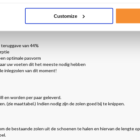
s/kwaliteits verhouding. De hele lijn van Solelution wordt dan ook niet v
seller in Europa.
Customize
e teruggave van 44%
rptie
 een optimale pasvorm
waar uw voeten dit het meeste nodig hebben
le inlegzolen van dit moment!
 48 en worden per paar geleverd.
 (zie maattabel.) Indien nodig zijn de zolen goed bij te knippen.
om de bestaande zolen uit de schoenen te halen en hiervan de lengte op
el.