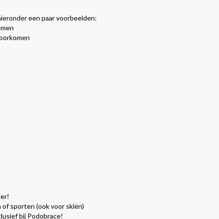
 hieronder een paar voorbeelden:
komen
 voorkomen
er!
of sporten (ook voor skiën)
usief bij Podobrace!