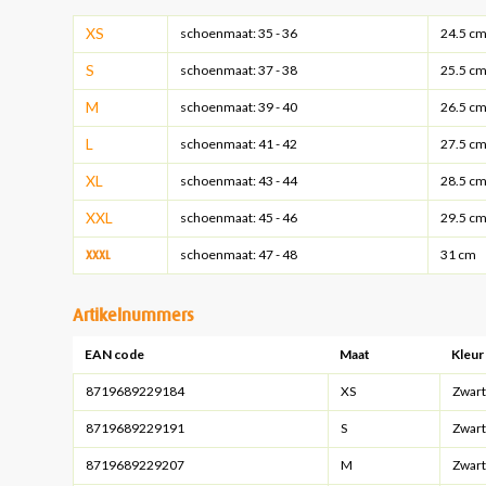
XS
schoenmaat: 35 - 36
24.5 c
S
schoenmaat: 37 - 38
25.5 c
M
schoenmaat: 39 - 40
26.5 c
L
schoenmaat: 41 - 42
27.5 c
XL
schoenmaat: 43 - 44
28.5 c
XXL
schoenmaat: 45 - 46
29.5 c
schoenmaat: 47 - 48
31 cm
XXXL
Artikelnummers
EAN code
Maat
Kleur
8719689229184
XS
Zwart
8719689229191
S
Zwart
8719689229207
M
Zwart