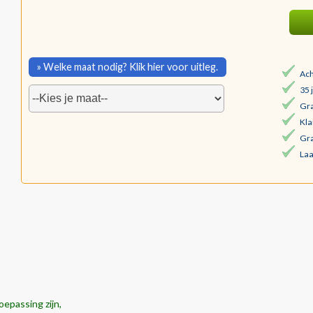
» Welke maat nodig? Klik hier voor uitleg.
Ach
35 
Gra
Kla
Gra
Laa
oepassing zijn,