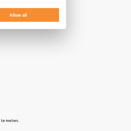
oor niets
Allow all
 te meten.