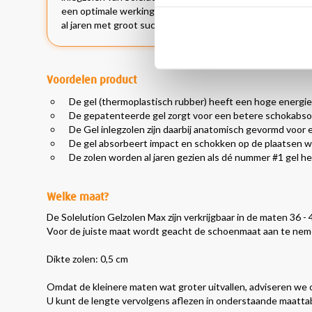
een optimale werking, zeer hoge kwaliteit en de beste prij
al jaren met groot succes gebruikt en zijn al jaren een best
Voordelen product
De gel (thermoplastisch rubber) heeft een hoge energi
De gepatenteerde gel zorgt voor een betere schokabso
De Gel inlegzolen zijn daarbij anatomisch gevormd voor
De gel absorbeert impact en schokken op de plaatsen 
De zolen worden al jaren gezien als dé nummer #1 gel he
Welke maat?
De Solelution Gelzolen Max zijn verkrijgbaar in de maten 36 -
Voor de juiste maat wordt geacht de schoenmaat aan te nemen.
Dikte zolen: 0,5 cm
Omdat de kleinere maten wat groter uitvallen, adviseren we 
U kunt de lengte vervolgens aflezen in onderstaande maattab