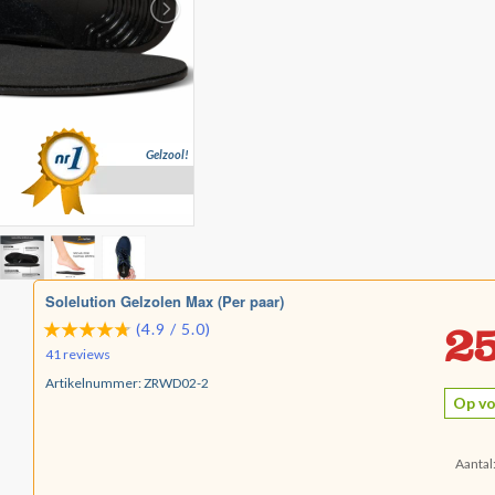
Gelzool!
Solelution Gelzolen Max (Per paar)
25
(4.9 / 5.0)
41 reviews
Artikelnummer:
ZRWD02-2
Op vo
Aantal