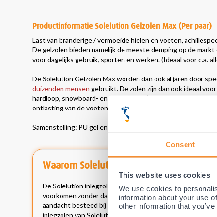
Productinformatie Solelution Gelzolen Max (Per paar)
Last van branderige / vermoeide hielen en voeten, achillespee
De gelzolen bieden namelijk de meeste demping op de markt
voor dagelijks gebruik, sporten en werken. (Ideaal voor o.a. 
De Solelution Gelzolen Max worden dan ook al jaren door spec
duizenden mensen
gebruikt. De zolen zijn dan ook ideaal voo
hardloop, snowboard- en skischoenen). De
inlegzolen
wordt d
ontlasting van de voeten!
Samenstelling: PU gel en Sandwich-Stof (toplaag)
Consent
Waarom Solelution?
This website uses cookies
De Solelution inlegzolen zijn speciaal ontworpen door v
We use cookies to personalis
voorkomen zonder dat hier vaak hele dure op maat gemaakte
information about your use of
aandacht besteed bij de ontwikkeling van deze inlegzolen
other information that you’ve
inlegzolen van Solelution worden dan ook door vele specia