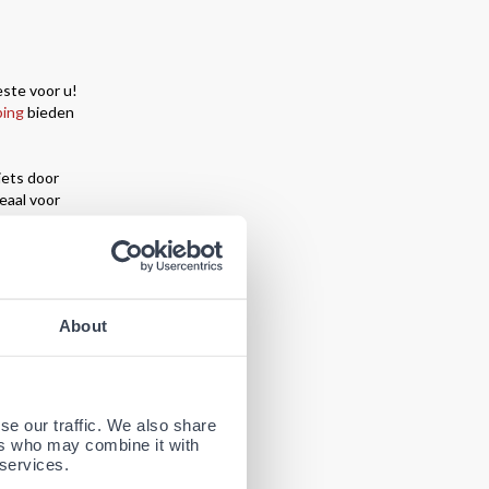
este voor u!
ing
bieden
iets door
eaal voor
 demping en
About
 of te
se our traffic. We also share
 veel
ers who may combine it with
 services.
atie van