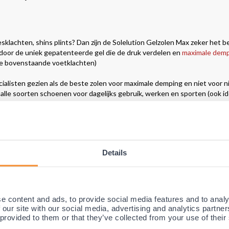
sklachten, shins plints? Dan zijn de
Solelution Gelzolen Max
zeker het b
 door de uniek gepatenteerde
gel die de druk verdelen en
maximale
demp
alle bovenstaande voetklachten)
ialisten gezien als de beste zolen voor
maximale demping en niet voor n
r alle soorten schoenen voor dagelijks gebruik, werken en sporten (ook id
an ook speciaal aangeraden door ons Medisch team voor echt maximale
Details
ooraanstaande Podologen en therapeuten om klachten direct te verhelpen
e content and ads, to provide social media features and to analy
 zolen voor nodig zijn. Met tientallen jaren van ervaring is er ongekend
 our site with our social media, advertising and analytics partn
 en zijn de zolen een oplossing voor veel voetproblemen en klachten. De
 provided to them or that they’ve collected from your use of their
listen al jaren geroemd en gezien als de beste op markt door een combin