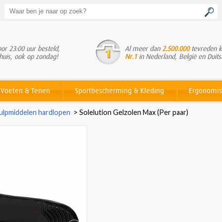
or 23:00 uur besteld,
Al meer dan
2.500.000
tevreden k
huis, ook op zondag!
Nr.1
in Nederland, België en Duits
Voeten & Tenen
Sportbescherming & Kleding
Ergonomis
ulpmiddelen hardlopen
>
Solelution Gelzolen Max (Per paar)