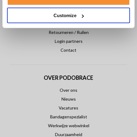
Veelgestelde vragen
Klantenservice
Customize
Betaling & Levering
Retourneren / Ruilen
Login partners
Contact
OVER PODOBRACE
Over ons
Nieuws
Vacatures
Bandagenspezialist
Werkwijze webwinkel
Duurzaamheid