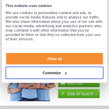
Nr.1 in Benelux en Duitsland!
This website uses cookies
Gratis verzending vanaf €50,-
We use cookies to personalise content and ads, to
provide social media features and to analyse our traffic.
Voor 21:30 besteld, morgen thuis!
We also share information about your use of our site with
Gratis retourneren en 14 dagen uitproberen!
our social media, advertising and analytics partners who
may combine it with other information that you’ve
Achteraf betalen mogelijk! Nergens goedkoper!
provided to them or that they’ve collected from your use
of their services.
Allow all
Customize