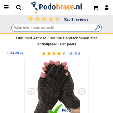
9254 reviews
Dunimed Artrose / Reuma Handschoenen met
antisliplaag (Per paar)
« Ga terug
4.6 / 5.0