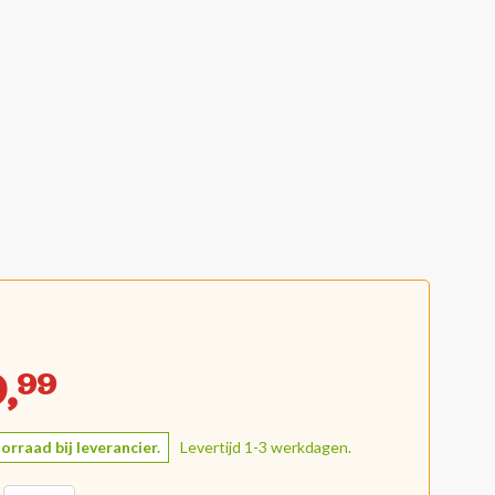
,
99
orraad bij leverancier.
Levertijd 1-3 werkdagen.