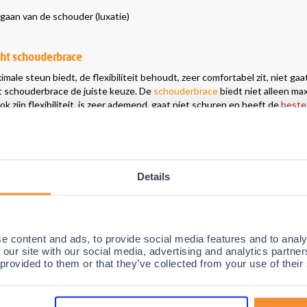
 gaan van de schouder (luxatie)
cht schouderbrace
le steun biedt, de flexibiliteit behoudt, zeer comfortabel zit, niet gaat
ht schouderbrace de juiste keuze. De
schouderbrace
biedt niet alleen ma
 zijn flexibiliteit, is zeer ademend, gaat niet schuren en heeft de
beste 
r weer de steun en stabiliteit krijgt die u zoekt, waarbij de klittenband
xtra strap gebruikt kan worden om de schouder nog meer te stabiliseren
ok ideaal voor het uit de kom gaan van schouder (luxaties), en wordt do
Details
alle bovenstaande schouderklachten voor
maximale steun
voor dagelijks ge
 de Gladiator Sports Schouderbrace dan ook al jaren met groot succes 
nbevolen door artsen en therapeuten voor optimale steun en stabiliteit v
e content and ads, to provide social media features and to analy
 our site with our social media, advertising and analytics partn
 provided to them or that they’ve collected from your use of their