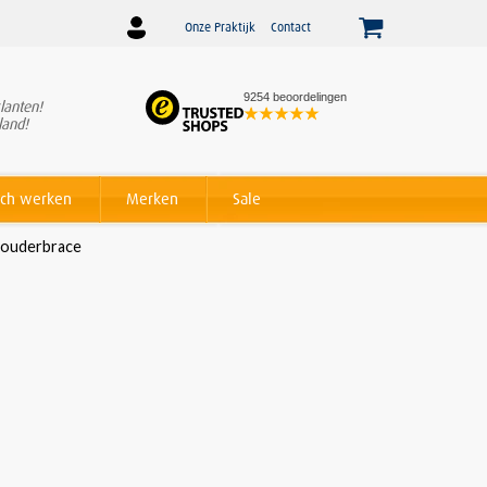
Onze Praktijk
Contact
9254 beoordelingen
lanten!
Winnaar
Beslist Webshop
land!
Award voor beste service!
ch werken
Merken
Sale
houderbrace