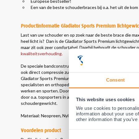
Europese bestseller!
Een van de beste schouderbraces bij o.a. het uit de kom
Productinformatie Gladiator Sports Premium lichtgewi
Last van uw schouder en op zoek naar de beste brace die maxima
heel licht is? Dan is de Gladiator Sports Premium lichtgewic
maar zit ook zeer comfortabel. Daarbij behoudt de schouder ook
kwaliteitsverhouding.
De speciale bandconstructie geeft als resultaat dat uw schoude
ook direct compressie zullen bieden aan de schouder en de e
Gladiator Sports Premium lichtgewicht schouderbrace is dan o
Consent
specialisten en orthopeden al jaren gezien als dé brace bij 
werken en sporten. Door al deze unieke eigenschappen wordt
door o.a. topsporters in alle takken van sport en speciaal aa
This website uses cookies
schoudergewricht.
We use cookies to personalis
information about your use of
Materiaal: Neopreen, Nylon en Elastiek (band)
other information that you’ve
Voordelen product