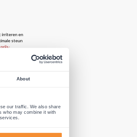
 irriteren en
ximale steun
prijs-
 sluitingen
. De
or vele
About
bruik,
gebruikt
an het
se our traffic. We also share
ers who may combine it with
 services.