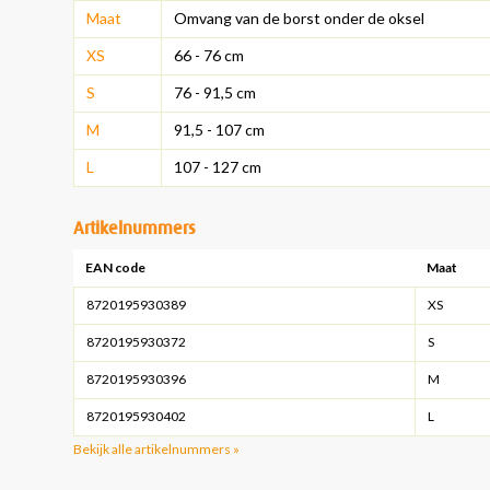
Maat
Omvang van de borst onder de oksel
XS
66 - 76 cm
S
76 - 91,5 cm
M
91,5 - 107 cm
L
107 - 127 cm
Artikelnummers
EAN code
Maat
8720195930389
XS
8720195930372
S
8720195930396
M
8720195930402
L
Bekijk alle artikelnummers »