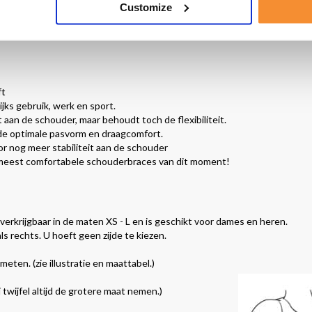
 niet alleen optimale stabiliteit, maar zal daarbij ook de beweeglijkheid
Customize
ndien is de schouderbrace voorzien van een klittenbandsluiting die o.a. 
og een aantal kenmerken
ft
jks gebruik, werk en sport.
 aan de schouder, maar behoudt toch de flexibiliteit.
r de optimale pasvorm en draagcomfort.
or nog meer stabiliteit aan de schouder
e meest comfortabele schouderbraces van dit moment!
verkrijgbaar in de maten XS - L en is geschikt voor dames en heren.
ls rechts. U hoeft geen zijde te kiezen.
eten. (zie illustratie en maattabel.)
 twijfel altijd de grotere maat nemen.)