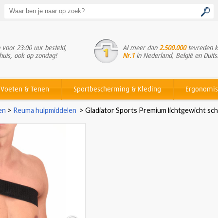
voor 23:00 uur besteld,
Al meer dan
2.500.000
tevreden k
huis, ook op zondag!
Nr.1
in Nederland, België en Duits
Voeten & Tenen
Sportbescherming & Kleding
Ergonomis
en
>
Reuma hulpmiddelen
>
Gladiator Sports Premium lichtgewicht sc