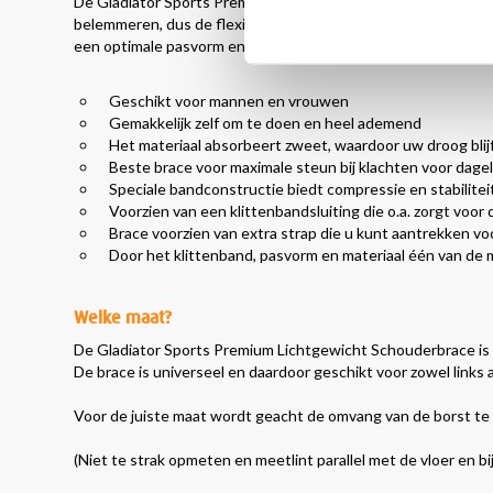
​De Gladiator Sports Premium lichtgewicht schouderbrace biedt
belemmeren, dus de flexibiliteit wordt volledig bewaard. Bove
een optimale pasvorm en draagcomfort. Hieronder vindt u n
Geschikt voor mannen en vrouwen
Gemakkelijk zelf om te doen en heel ademend
Het materiaal absorbeert zweet, waardoor uw droog blij
Beste brace voor maximale steun bij klachten voor dageli
Speciale bandconstructie biedt compressie en stabiliteit
Voorzien van een klittenbandsluiting die o.a. zorgt voo
Brace voorzien van extra strap die u kunt aantrekken vo
Door het klittenband, pasvorm en materiaal één van d
Welke maat?
De Gladiator Sports Premium Lichtgewicht
Schouderbrace is 
De brace is universeel en daardoor geschikt voor zowel links a
Voor de juiste maat wordt geacht de
omvang van de borst te m
(Niet te strak opmeten en meetlint parallel met de vloer en bij