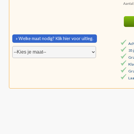
Aantal
» Welke maat nodig? Klik hier voor uitleg.
Ach
35 
Gra
Kla
Gra
Laa