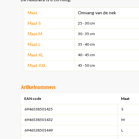
Maat
Omvang van de nek
Maat S
25 - 30 cm
Maat M
30 - 35 cm
Maat L
35 - 40 cm
Maat XL
40 - 45 cm
Maat XXL
45 - 50 cm
Artikelnummers
EAN code
Maat
6946538501425
S
6946538501432
M
6946538501449
L