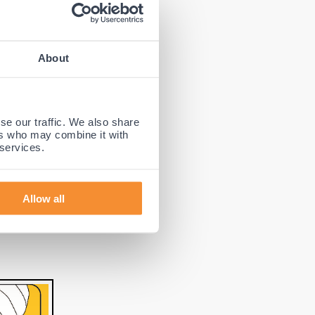
 SO Nekkraag
oenen
About
gcomfort
ook
en met
se our traffic. We also share
kraag ook
ers who may combine it with
 services.
Allow all