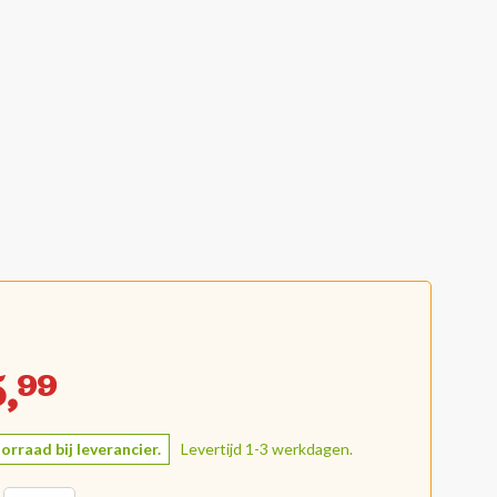
,
99
orraad bij leverancier.
Levertijd 1-3 werkdagen.