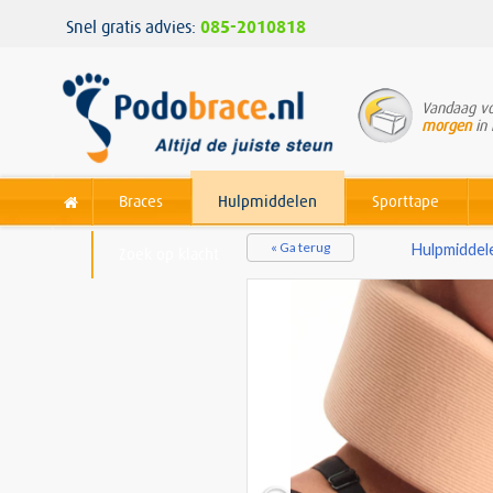
Snel gratis advies:
085-2010818
Vandaag vo
morgen
in 
Braces
Hulpmiddelen
Sporttape
« Ga terug
Hulpmiddel
Zoek op klacht