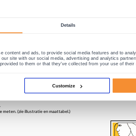
versie voorzien van speciaal ontworpen kwaliteitsschuim, waardoor de
 nek biedt, maar ook bijzonder comfortabel zit. Door de verbeterde kat
Details
iteren.
ebrachte uitsparing voor de kin, waardoor de
optimale pasvorm en draa
 steun zullen krijgen. De SO Nekkraag / Nekbrace wordt dan ook al jar
e content and ads, to provide social media features and to analy
 steun en bescherming bij middelzware nekaandoeningen, waarbij de nek
 our site with our social media, advertising and analytics partn
 provided to them or that they’ve collected from your use of their
Customize
.
meten. (zie illustratie en maattabel.)