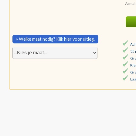
Aantal
» Welke maat nodig? Klik hier voor uitleg.
Ach
35 
Gra
Kla
Gra
Laa