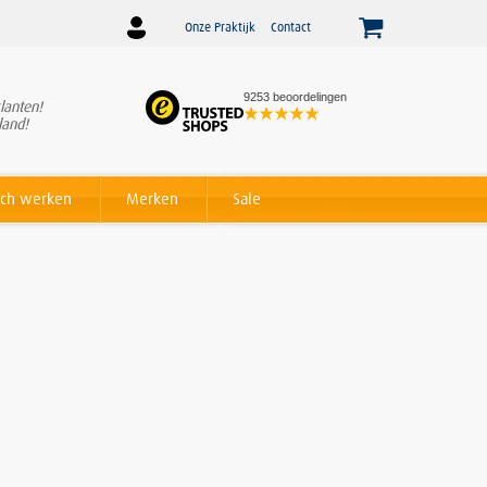
Onze Praktijk
Contact
9253 beoordelingen
lanten!
Winnaar
Beslist Webshop
land!
Award voor beste service!
ch werken
Merken
Sale