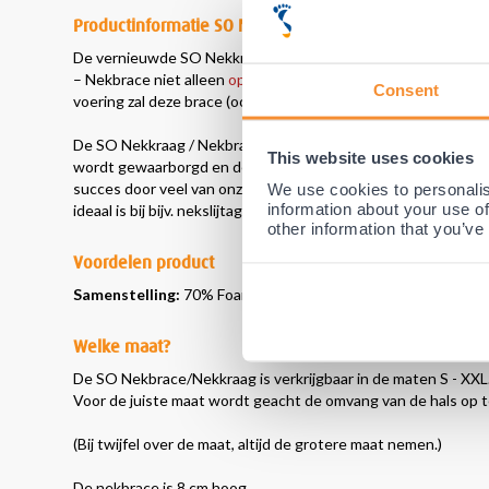
Productinformatie SO Nekkraag / Nekbrace
De vernieuwde SO Nekkraag / Nekbrace is bij deze nieuwste 
– Nekbrace niet alleen
optimale steun en bescherming
aan de
Consent
voering zal deze brace (ook bij veelvuldig gebruik) niet gaan irr
De SO Nekkraag / Nekbrace is voorzien van een speciaal aang
This website uses cookies
wordt gewaarborgd en de nek en omliggende spieren nog meer
We use cookies to personalis
succes door veel van onze patiënten gebruikt voor optimale
information about your use of
ideaal is bij bijv. nekslijtage (artritis bij artrose).
other information that you’ve
Voordelen product
Samenstelling:
70% Foam, 25% Katoen, 5% Nylon
Welke maat?
De SO Nekbrace/Nekkraag is verkrijgbaar in de maten S - XXL
Voor de juiste maat wordt geacht de omvang van de hals op te 
(Bij twijfel over de maat, altijd de grotere maat nemen
.)
De nekbrace is 8 cm hoog.