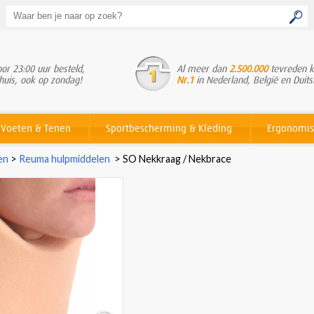
or 23:00 uur besteld,
Al meer dan
2.500.000
tevreden k
huis, ook op zondag!
Nr.1
in Nederland, België en Duits
Voeten & Tenen
Sportbescherming & Kleding
Ergonomis
en
>
Reuma hulpmiddelen
>
SO Nekkraag / Nekbrace