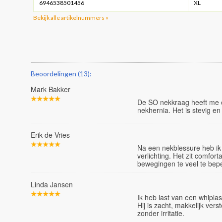
6946538501456
XL
Bekijk alle artikelnummers »
Beoordelingen (13):
Mark Bakker
De SO nekkraag heeft me e
nekhernia. Het is stevig en 
Erik de Vries
Na een nekblessure heb ik
verlichting. Het zit comfort
bewegingen te veel te bep
Linda Jansen
Ik heb last van een whipla
Hij is zacht, makkelijk ver
zonder irritatie.