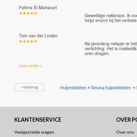
Fatima El-Mansouri
Geweldige nekbrace. Ik voel
helpt enorm bij het verbet
Tom van der Linden
Na jarenlang nekpijn te he
verlichting. Het is makkelij
uren dragen.
Lees verder »
« Ga terug
Hulpmiddelen
>
Reuma hulpmiddelen
>
KLANTENSERVICE
OVER 
Veelgestelde vragen
Over ons