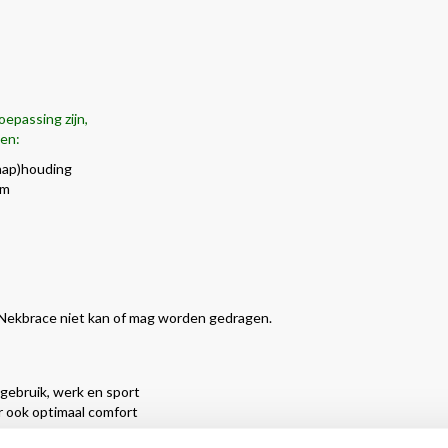
oepassing zijn,
ken:
laap)houding
om
 Nekbrace niet kan of mag worden gedragen.
 gebruik, werk en sport
r ook optimaal comfort