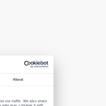
About
teit. Deze
is geschikt
se our traffic. We also share
ator heeft
ers who may combine it with