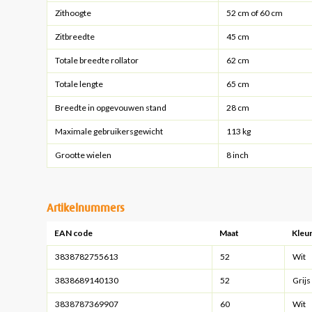
Zithoogte
52 cm of 60 cm
Zitbreedte
45 cm
Totale breedte rollator
62 cm
Totale lengte
65 cm
Breedte in opgevouwen stand
28 cm
Maximale gebruikersgewicht
113 kg
Grootte wielen
8 inch
Artikelnummers
EAN code
Maat
Kleu
3838782755613
52
Wit
3838689140130
52
Grijs
3838787369907
60
Wit