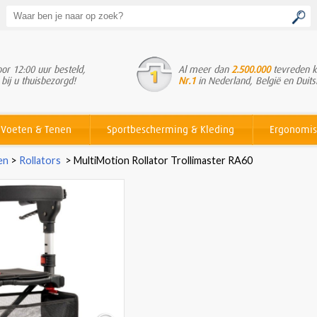
or 12:00 uur besteld,
Al meer dan
2.500.000
tevreden k
 bij u thuisbezorgd!
Nr.1
in Nederland, België en Duits
Voeten & Tenen
Sportbescherming & Kleding
Ergonomis
en
>
Rollators
>
MultiMotion Rollator Trollimaster RA60