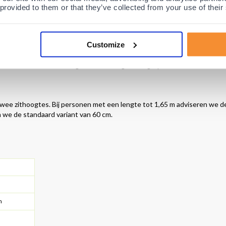
 ideaal te gebruiken om langere tijd op te zitten. De MultiMotion Rollato
 provided to them or that they’ve collected from your use of their
 de voorzijde. De
rollator
is leverbaar in twee zithoogtes; 52 cm en 60 cm
Customize
kele minuten. De benodigde handleiding is inbegrepen.
twee zithoogtes. Bij personen met een lengte tot 1,65 m adviseren we d
n we de standaard variant van 60 cm.
m