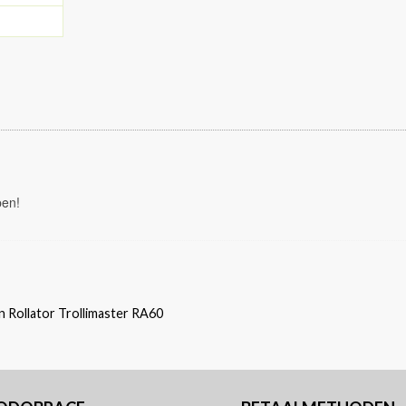
pen!
n Rollator Trollimaster RA60