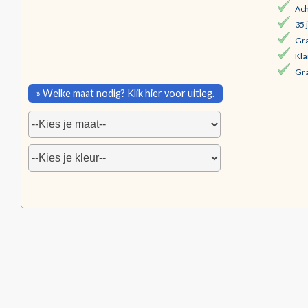
Ach
35 
Gra
Kla
Gra
» Welke maat nodig? Klik hier voor uitleg.