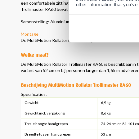
een comfortabele zitting en stevige rugband en daardoor is hij
other information that you’ve
Trollimaster RA60 bevat bovendien een stevige open tas aan
Samenstelling: Aluminium met PU wielen.
Montage
De MultiMotion Rollator is eenvoudig te monteren binnen en
Welke maat?
De MultiMotion Rollator Trollimaster RA60 is beschikbaar in 
variant van 52 cm en bij personen langer dan 1,65 m advisere
Beschrijving MultiMotion Rollator Trollimaster RA60
Specificaties:
Gewicht
6,9 kg
Gewicht incl. verpakking
8,6 kg
Totale hoogte handgrepen
74-94 cm en 81-101 c
Breedte tussen handgrepen
53 cm