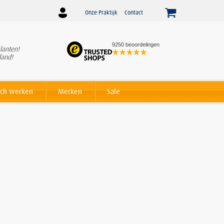
Onze Praktijk
Contact
9250 beoordelingen
lanten!
Winnaar
Beslist Webshop
land!
Award voor beste service!
ch werken
Merken
Sale