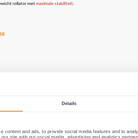
ewicht rollator met
maximale stabiliteit
.
A60
Details
 aluminium rollator die speciaal is ontworpen om zijn uitstekende stabili
l. De MultiMotion Rollator Trollimaster RA60 is een ideaal hulpmiddel en 
e content and ads, to provide social media features and to analy
nden bent u ook verzekerd van optimale demping. Deze MultiMotion Roll
 our site with our social media, advertising and analytics partn