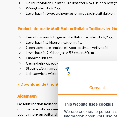
De MultiMotion Rollator Trollimaster RA60 is een lichtg
Weegt slechts 6.9 kg.
Leverbaar in twee zithoogtes en met zachte zitvlakken.
Productinformatie MultiMotion Rollator Trollimaster R
Een aluminium lichtgewicht rollator van slechts 6,9 kg.
Leverbaar in 2 kleuren: wit en grijs.
Geen zichtbare remkabels voor optimale veiligheid
Leverbaar in 2 zithoogtes: 52 cm en 60 cm
Onderhoudsarm
Gemakkelijk opvouwbare open tas aan voorzijde
Stevige zitting met zachte zitvlakken
Lichtgewicht wielen met lekvrije Polyurethaan banden
» Download de (montage)handleiding
Consent
Algemeen
This website uses cookies
De MultiMotion Rollator Trollimaster RA60 is een lichtgewicht
opvouwbare rollator weegt slechts 6.9 kg en is uiterst stabie
We use cookies to personalis
voor binnen- en buitenshuis. Door zijn grote PU rubberen ba
information about your use of