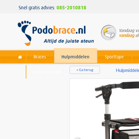
Snel gratis advies:
085-2010818
Vandaag vo
vandaag
al
Braces
Hulpmiddelen
Sporttape
« Ga terug
Hulpmiddel
Zoek op klacht