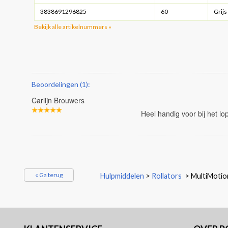
3838691296825
60
Grijs
Bekijk alle artikelnummers »
Beoordelingen (1):
Carlijn Brouwers
Heel handig voor bij het lo
« Ga terug
Hulpmiddelen
>
Rollators
>
MultiMotio