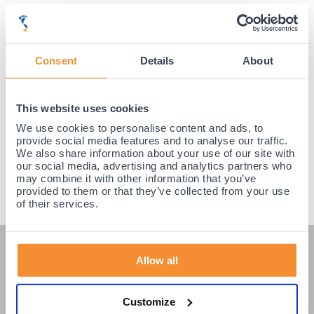
Achteraf betalen mogelijk! Nergens goedkoper!
Consent
Details
About
This website uses cookies
We use cookies to personalise content and ads, to
provide social media features and to analyse our traffic.
We also share information about your use of our site with
our social media, advertising and analytics partners who
may combine it with other information that you’ve
provided to them or that they’ve collected from your use
of their services.
KLANTENSERVICE
Allow all
Veelgestelde vragen
Customize
Klantenservice