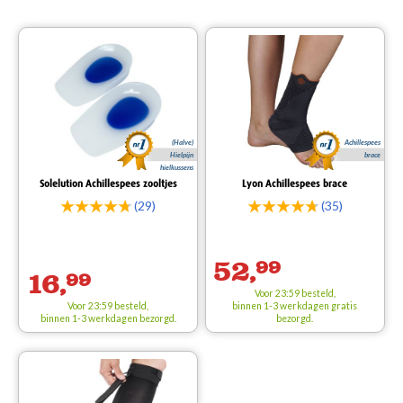
(Halve)
Achillespees
Hielpijn
brace
hielkussens
Solelution Achillespees zooltjes
Lyon Achillespees brace
(29)
(35)
52,
99
16,
99
Voor 23:59 besteld,
Voor 23:59 besteld,
binnen 1-3 werkdagen
gratis
binnen 1-3 werkdagen bezorgd.
bezorgd.