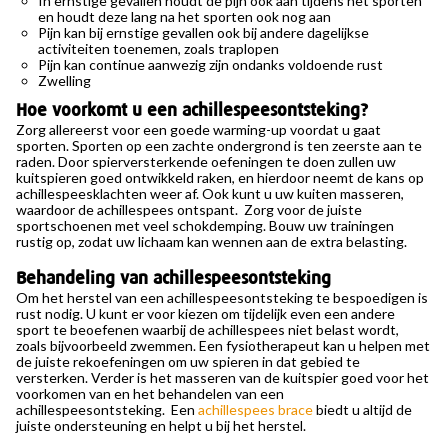
In ernstige gevallen houdt de pijn ook aan tijdens het sporten
en houdt deze lang na het sporten ook nog aan
Pijn kan bij ernstige gevallen ook bij andere dagelijkse
activiteiten toenemen, zoals traplopen
Pijn kan continue aanwezig zijn ondanks voldoende rust
Zwelling
Hoe voorkomt u een achillespeesontsteking?
Zorg allereerst voor een goede warming-up voordat u gaat
sporten. Sporten op een zachte ondergrond is ten zeerste aan te
raden. Door spierversterkende oefeningen te doen zullen uw
kuitspieren goed ontwikkeld raken, en hierdoor neemt de kans op
achillespeesklachten weer af. Ook kunt u uw kuiten masseren,
waardoor de achillespees ontspant. Zorg voor de juiste
sportschoenen met veel schokdemping. Bouw uw trainingen
rustig op, zodat uw lichaam kan wennen aan de extra belasting.
Behandeling van achillespeesontsteking
Om het herstel van een achillespeesontsteking te bespoedigen is
rust nodig. U kunt er voor kiezen om tijdelijk even een andere
sport te beoefenen waarbij de achillespees niet belast wordt,
zoals bijvoorbeeld zwemmen. Een fysiotherapeut kan u helpen met
de juiste rekoefeningen om uw spieren in dat gebied te
versterken. Verder is het masseren van de kuitspier goed voor het
voorkomen van en het behandelen van een
achillespeesontsteking. Een
achillespees brace
biedt u altijd de
juiste ondersteuning en helpt u bij het herstel.