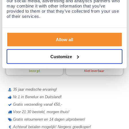
our social media, advertising and analytics partners who
may combine it with other information that you’ve
provided to them or that they’ve collected from your use
Achillespees
of their services.
brace
Lyon Achillespees brace
Hielspoor sok - Strassburg sok -
Nachtspalk (per stuk)
(35)
(33)
Allow all
52,
99
Customize
27,
99
Voor 23:59 besteld,
binnen 1-3 werkdagen
gratis
bezorgd.
Niet leverbaar
35 jaar medische ervaring!
Nr.1 in Benelux en Duitsland!
Gratis verzending vanaf €50,-
Voor 21:30 besteld, morgen thuis!
Gratis retourneren en 14 dagen uitproberen!
Achteraf betalen mogelijk! Nergens goedkoper!