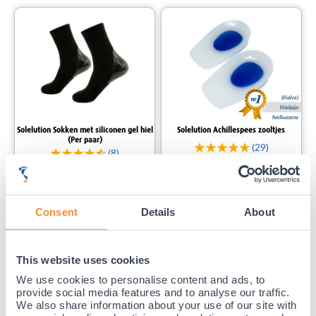
(Halve)
Hielpijn
hielkussens
Solelution Sokken met siliconen gel hiel
Solelution Achillespees zooltjes
(Per paar)
(29)
(8)
16,
99
Consent
Details
About
14,
99
Voor 23:59 besteld,
Niet leverbaar
binnen 1-3 werkdagen bezorgd.
This website uses cookies
We use cookies to personalise content and ads, to
provide social media features and to analyse our traffic.
We also share information about your use of our site with