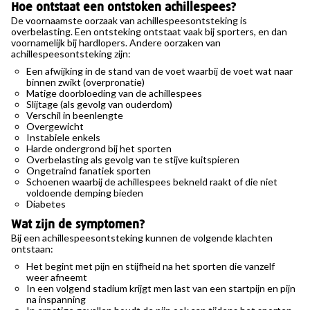
Hoe ontstaat een ontstoken achillespees?
De voornaamste oorzaak van achillespeesontsteking is
overbelasting. Een ontsteking ontstaat vaak bij sporters, en dan
voornamelijk bij hardlopers. Andere oorzaken van
achillespeesontsteking zijn:
Een afwijking in de stand van de voet waarbij de voet wat naar
binnen zwikt (overpronatie)
Matige doorbloeding van de achillespees
Slijtage (als gevolg van ouderdom)
Verschil in beenlengte
Overgewicht
Instabiele enkels
Harde ondergrond bij het sporten
Overbelasting als gevolg van te stijve kuitspieren
Ongetraind fanatiek sporten
Schoenen waarbij de achillespees bekneld raakt of die niet
voldoende demping bieden
Diabetes
Wat zijn de symptomen?
Bij een achillespeesontsteking kunnen de volgende klachten
ontstaan:
Het begint met pijn en stijfheid na het sporten die vanzelf
weer afneemt
In een volgend stadium krijgt men last van een startpijn en pijn
na inspanning