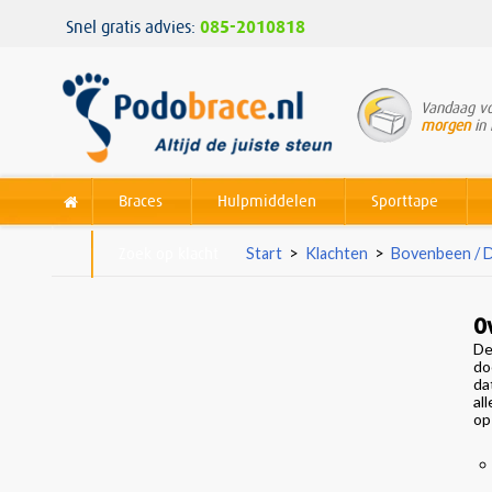
Snel gratis advies:
085-2010818
Vandaag vo
morgen
in 
Braces
Hulpmiddelen
Sporttape
Zoek op klacht
Start
>
Klachten
>
Bovenbeen / 
O
De
do
da
al
op