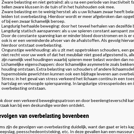
Zware belasting en niet getraind: als u na een periode van inactiviteit f
tellen zware klussen in de tuin of in het huishouden ook mee.
Zware belasting en te weinig herstel: als u uw lichaam zwaar heeft bel
leiden tot overbelasting. Hierdoor wordt er meer afgebroken dan opgeb
of bij een zwaar lichamelijk beroep.
Langdurig herhaalde beweging: door het teveel herhalen van dezelfde 
Langdurig statisch aanspannen: als u uw spieren constant aanspant zon
Door de constante spanning kan er minder bloed doorstromen en is er 
ook is er een verminderde afvoer van de afvalstoffen. Als gevolg hiervan
hierdoor ontstaat overbelasting.
Ongunstige werkhouding: als u zit met opgetrokken schouders, een ge
niet recht voor uw werk of dat het meubilair niet goed afgestemd is, all
zijn namelijk veel houdingen waarbij spieren meer belast worden dan no
Lichamelijke eigenschappen: door lichamelijke asymmetrie zoals bekke
houding ontstaan. Extra belasting van schouders of andere lichaamsdel
hypermobiele gewrichten kunnen ook een bijdrage leveren aan overbel
Stress: in het geval van stress verkeerd het lichaam continu in een to
hartslag en verhoogde spierspanning. In langdurige stressperiodes en
overbelasting ontstaan.
k door een verkeerd bewegingspatroon en door beenlengteverschil kan 
rzaak kan bij een deskundige worden ontdekt.
evolgen van overbelasting bovenbeen
ms zijn de gevolgen van overbelasting duidelijk, want dan gaat er iets k
eepslag, peesschedeontsteking, etc. In deze gevallen kan een masseur n