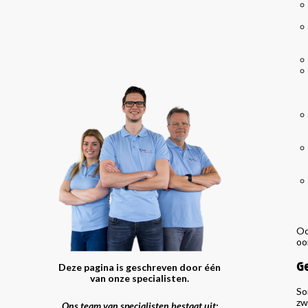
Oo
oo
G
Deze pagina is geschreven door één
van onze specialisten.
So
zw
Ons team van specialisten bestaat uit: