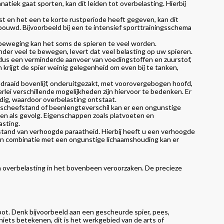
anatiek gaat sporten, kan dit leiden tot overbelasting. Hierbij
ast en het een te korte rustperiode heeft gegeven, kan dit
ouwd. Bijvoorbeeld bij een te intensief sporttrainingsschema
beweging kan het soms de spieren te veel worden.
der veel te bewegen, levert dat veel belasting op uw spieren.
dus een verminderde aanvoer van voedingstoffen en zuurstof,
 krijgt de spier weinig gelegenheid om even bij te tanken,
draaid bovenlijf, onderuitgezakt, met voorovergebogen hoofd,
erlei verschillende mogelijkheden zijn hiervoor te bedenken. Er
dig, waardoor overbelasting ontstaat.
nscheefstand of beenlengteverschil kan er een ongunstige
en als gevolg. Eigenschappen zoals platvoeten en
asting.
estand van verhoogde paraatheid. Hierbij heeft u een verhoogde
 in combinatie met een ongunstige lichaamshouding kan er
overbelasting in het bovenbeen veroorzaken. De precieze
apot. Denk bijvoorbeeld aan een gescheurde spier, pees,
iets betekenen, dit is het werkgebied van de arts of