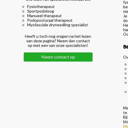
fy
Fysiotherapeut
be
Sportpodoloog
ni
Manueel therapeut
Je
Podoposturaal therapeut
do
Myofasciale dryneedling specialist
He
ha
Oo
Heeft u toch nog vragen na het lezen
van deze pagina? Neem dan contact
op met een van onze specialisten!
B
Neem contact op
Ov
Me
te
Bi
bl
Mc