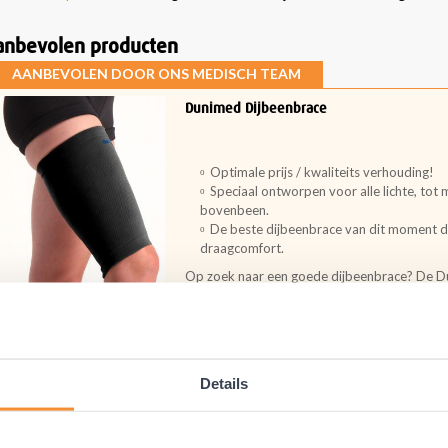
anbevolen producten
AANBEVOLEN DOOR ONS MEDISCH TEAM
Dunimed Dijbeenbrace
Optimale prijs / kwaliteits verhouding!
Speciaal ontworpen voor alle lichte, tot
bovenbeen.
De beste dijbeenbrace van dit moment d
draagcomfort.
Op zoek naar een goede dijbeenbrace? De Du
voor alle bovenbeen blessures. De dijbeenban
Dagelijks
Ontspanning
Sport
Details