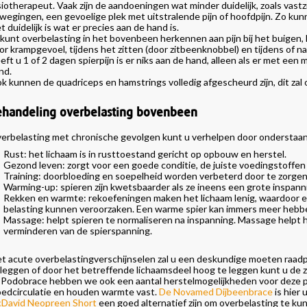
siotherapeut. Vaak zijn de aandoeningen wat minder duidelijk, zoals vastz
wegingen, een gevoelige plek met uitstralende pijn of hoofdpijn. Zo kun
et duidelijk is wat er precies aan de hand is.
 kunt overbelasting in het bovenbeen herkennen aan pijn bij het buigen, 
or krampgevoel, tijdens het zitten (door zitbeenknobbel) en tijdens of n
eft u 1 of 2 dagen spierpijn is er niks aan de hand, alleen als er met een ma
nd.
k kunnen de quadriceps en hamstrings volledig afgescheurd zijn, dit za
ehandeling overbelasting bovenbeen
erbelasting met chronische gevolgen kunt u verhelpen door onderstaa
Rust: het lichaam is in rusttoestand gericht op opbouw en herstel.
Gezond leven: zorgt voor een goede conditie, de juiste voedingstoffen
Training: doorbloeding en soepelheid worden verbeterd door te zorgen 
Warming-up: spieren zijn kwetsbaarder als ze ineens een grote inspan
Rekken en warmte: rekoefeningen maken het lichaam lenig, waardoor
belasting kunnen veroorzaken. Een warme spier kan immers meer hebb
Massage: helpt spieren te normaliseren na inspanning. Massage helpt h
verminderen van de spierspanning.
t acute overbelastingverschijnselen zal u een deskundige moeten raadpl
 leggen of door het betreffende lichaamsdeel hoog te leggen kunt u de 
j Podobrace hebben we ook een aantal herstelmogelijkheden voor deze 
oedcirculatie en houden warmte vast.
De Novamed Dijbeenbrace
is hier
David Neopreen Short
een goed alternatief zijn om overbelasting te k