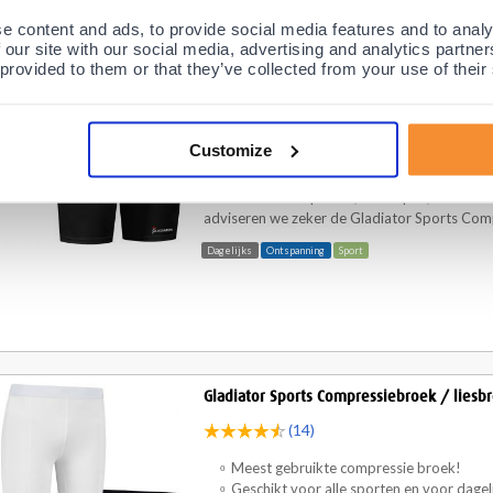
Gladiator Sports Compressie broek / liesb
e content and ads, to provide social media features and to analy
(15)
 our site with our social media, advertising and analytics partn
 provided to them or that they’ve collected from your use of their
Meest gebruikte compressie broek!
Geschikt voor alle sporten en voor dagel
Beste prijs-kwaliteitsverhouding!
Wereldwijde bestseller!
Customize
Last van uw lies, bovenbeen of hamstring
en
o
broek voor het sporten, hardlopen, en welli
adviseren we zeker de Gladiator Sports Comp
Dagelijks
Ontspanning
Sport
Gladiator Sports Compressiebroek / liesbr
(14)
Meest gebruikte compressie broek!
Geschikt voor alle sporten en voor dagel