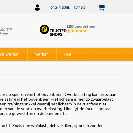
Onze Praktijk
Contact
9253 beoordelingen
lanten!
Winnaar
Beslist Webshop
land!
Award voor beste service!
ch werken
Merken
Sale
 voor de spieren van het bovenbeen. Overbelasting kan ontstaan
belasting in het bovenbeen. Het lichaam is hier zo zwaarbelast
 een trainingsprikkel waarbij het lichaam in de rustfase niet
den van de soorten overbelasting. Hier ligt de focus speciaal
zen, de gewrichten en de banden etc.
acht. Zoals een whiplash, zich vertillen, sporten zonder