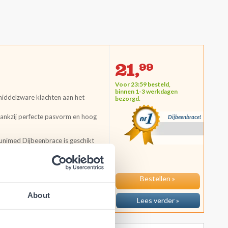
21,
99
Voor 23:59 besteld,
binnen 1-3 werkdagen
 middelzware klachten aan het
bezorgd.
ankzij perfecte pasvorm en hoog
Dijbeenbrace!
nimed Dijbeenbrace is geschikt
dage krijgt van onze klanten...
Bestellen »
About
Lees verder »