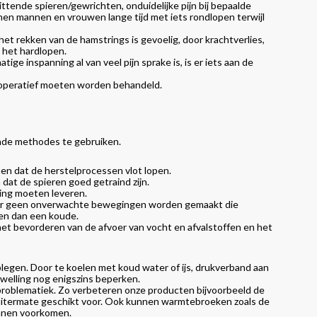
ittende spieren/gewrichten, onduidelijke pijn bij bepaalde
nen mannen en vrouwen lange tijd met iets rondlopen terwijl
het rekken van de hamstrings is gevoelig, door krachtverlies,
a het hardlopen.
tige inspanning al van veel pijn sprake is, is er iets aan de
l operatief moeten worden behandeld.
nde methodes te gebruiken.
 en dat de herstelprocessen vlot lopen.
dat de spieren goed getraind zijn.
ning moeten leveren.
 er geen onverwachte bewegingen worden gemaakt die
en dan een koude.
et bevorderen van de afvoer van vocht en afvalstoffen en het
egen. Door te koelen met koud water of ijs, drukverband aan
zwelling nog enigszins beperken.
problematiek. Zo verbeteren onze producten bijvoorbeeld de
 uitermate geschikt voor. Ook kunnen warmtebroeken zoals de
unnen voorkomen.