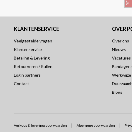
KLANTENSERVICE
OVER 
Veelgestelde vragen
Over ons
Klantenservice
Nieuws
Betaling & Levering
Vacatures
Retourneren / Ruilen
Bandagensp
Login partners
Werkwijze
Contact
Duurzaamh
Blogs
Verkoop & leveringsvoorwaarden
Algemene voorwaarden
Priv