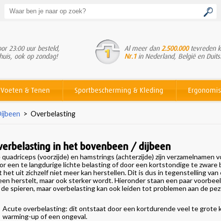
or 23:00 uur besteld,
Al meer dan
2.500.000
tevreden k
huis, ook op zondag!
Nr.1
in Nederland, België en Duits
Voeten & Tenen
Sportbescherming & Kleding
Ergonomis
Dijbeen
>
Overbelasting
verbelasting in het bovenbeen / dijbeen
 quadriceps (voorzijde) en hamstrings (achterzijde) zijn verzamelnamen
or een te langdurige lichte belasting of door een kortstondige te zware 
t het uit zichzelf niet meer kan herstellen. Dit is dus in tegenstelling van
leen herstelt, maar ook sterker wordt. Hieronder staan een paar voorbeel
 de spieren, maar overbelasting kan ook leiden tot problemen aan de pe
Acute overbelasting: dit ontstaat door een kortdurende veel te grote kr
warming-up of een ongeval.