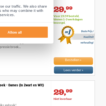
roek - Heren (In Zwart en Wit)
se our traffic. We also share
29,
99
ers who may combine it with
 services.
Voor 23:59 besteld,
binnen 1-3 werkdagen
ijks gebruik!
bezorgd.
Beste Prijs /
Allow all
Kwaliteit
p zoek naar de beste compressie
cht voor overdag gebruik? Dan
verhouding!
ressie broek...
Bestellen »
Lees verder »
oek - Dames (In Zwart en Wit)
29,
99
Niet leverbaar
ijks gebruik!