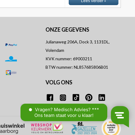
Lees verder »
ONZE GEGEVENS
Julianaweg 206A, Dock 3, 1131DL,
Volendam
KVK nummer: 69003211
BTW nummer: NL857685806B01
VOLG ONS
T