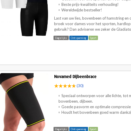
Beste prijs-kwaliteits verhouding!
Wereldwijde bestseller!
Last van uw lies, bovenbeen of hamstring
en
o
broek voor dames voor het sporten, hardlope
gebruik? Dan adviseren we zeker de Gladiato
Dagelijks
Ontspanning
Sport
Novamed Dijbeenbrace
(30)
Speciaal ontworpen voor alle lichte, tot
bovenbeen, dijbeen.
Goede pasvorm en optimale compressie
Houdt het bovenbeen goed warm dankzij
Dagelijks
Ontspanning
Sport