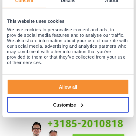
Consent
Details
About
29,
99
84,
00
This website uses cookies
Voor 23:59 besteld,
We use cookies to personalise content and ads, to
binnen 1-3 werkdagen bezorgd.
Niet leverbaar
provide social media features and to analyse our traffic.
We also share information about your use of our site with
our social media, advertising and analytics partners who
35 jaar medische ervaring!
may combine it with other information that you’ve
provided to them or that they’ve collected from your use
Nr.1 in Benelux en Duitsland!
of their services.
Gratis verzending vanaf €50,-
Voor 21:30 besteld, morgen thuis!
Gratis retourneren en 14 dagen uitproberen!
Allow all
Achteraf betalen mogelijk! Nergens goedkoper!
Customize