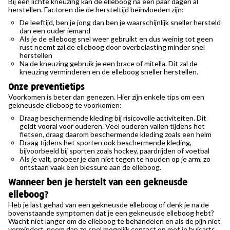
Bij een lichte kneuzing kan de elleboog na een paar dagen al
herstellen. Factoren die de hersteltijd beïnvloeden zijn:
De leeftijd, ben je jong dan ben je waarschijnlijk sneller hersteld
dan een ouder iemand
Als je de elleboog snel weer gebruikt en dus weinig tot geen
rust neemt zal de elleboog door overbelasting minder snel
herstellen
Na de kneuzing gebruik je een brace of mitella. Dit zal de
kneuzing verminderen en de elleboog sneller herstellen.
Onze preventietips
Voorkomen is beter dan genezen. Hier zijn enkele tips om een
gekneusde elleboog te voorkomen:
Draag beschermende kleding bij risicovolle activiteiten. Dit
geldt vooral voor ouderen. Veel ouderen vallen tijdens het
fietsen, draag daarom beschermende kleding zoals een helm
Draag tijdens het sporten ook beschermende kleding,
bijvoorbeeld bij sporten zoals hockey, paardrijden of voetbal
Als je valt, probeer je dan niet tegen te houden op je arm, zo
ontstaan vaak een blessure aan de elleboog.
Wanneer ben je herstelt van een gekneusde
elleboog?
Heb je last gehad van een gekneusde elleboog of denk je na de
bovenstaande symptomen dat je een gekneusde elleboog hebt?
Wacht niet langer om de elleboog te behandelen en als de pijn niet
vermindert, neem dan zo snel mogelijk contact op met je huisarts.