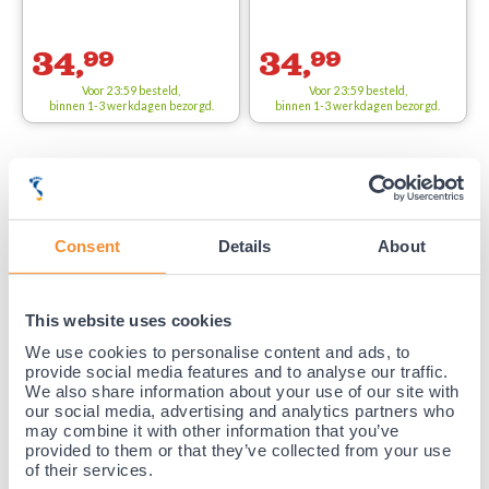
34,
99
34,
99
Voor 23:59 besteld,
Voor 23:59 besteld,
binnen 1-3 werkdagen bezorgd.
binnen 1-3 werkdagen bezorgd.
35 jaar medische ervaring!
Nr.1 in Benelux en Duitsland!
Gratis verzending vanaf €50,-
Consent
Details
About
Voor 21:30 besteld, morgen thuis!
Gratis retourneren en 14 dagen uitproberen!
Achteraf betalen mogelijk! Nergens goedkoper!
This website uses cookies
We use cookies to personalise content and ads, to
provide social media features and to analyse our traffic.
We also share information about your use of our site with
our social media, advertising and analytics partners who
may combine it with other information that you’ve
provided to them or that they’ve collected from your use
of their services.