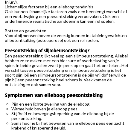
Injury).
Lichamelijke factoren bij een elleboog tendinitis
Ook kunnen lichamelijke factoren zoals een beenlengteverschil of
een voetafwijking een peesontsteking veroorzaken. Ook een
onderliggende reumatische aandoening kan een rol spelen.
Botten en gewrichten
Vooral bij mensen boven de veertig kunnen instabiele gewrichten
of botontkalking (osteoporose) ook een rol spelen.
Peesontsteking of slijmbeursontsteking?
Een peesontsteking lijkt veel op een slijmbeursontsteking. Allebei
hebben ze te maken met een blessure of overbelasting van je
spier. In beide gevallen zwelt je pees op en gaat het onsteken. Het
verschil tussen peesontsteking en slijmbeursontsteking is het
soort pijn: bij een slijmbeursontsteking is de pijn vrij dof terwijl de
pijn bij een peesontsteking heel scherp is. Vaak komen de
ontstekingen ook samen voor.
Symptomen van elleboog peesontsteking
Pijn en een lichte zwelling van de elleboog.
Warme huid boven je elleboog pees.
Stijfheid en bewegingsbeperking van de elleboog bij de
peesontsteking.
Soms hoor je bij het bewegen van je elleboog pees een zacht
krakend of knisperend geluid.