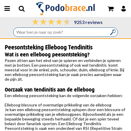
9253 reviews
Peesontsteking Elleboog Tendinitis
Wat is een elleboog peesontsteking?
Pezen zitten aan het eind van je spieren en verbinden je spieren
met je botten. Een peesontsteking of ook wel tendinitis komt
meestal voor in de enkel, pols, schouder, duim,
elleboog
of knie. Bij
een elleboog peesontsteking kan je vaak precies aanwijzen waar
de pijn zit.
Oorzaak van tendinitis aan de elleboog
Een elleboog peesontsteking kan de volgende oorzaken hebben:
Elleboog blessure of overmatige prikkeling van de elleboog
Je kan een elleboog peesontsteking oplopen door een blessure of
overmatige prikkeling van je elleboogpees. Bijvoorbeeld als je een
bepaalde beweging steeds herhaald. Of dat je een spier teveel
belast door fanatiek sporten. Een Elleboog Tendinitis
Peesontsteking is vaak een onderdeel van RSI (Repetitive Strain