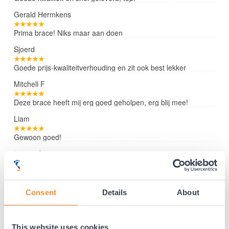
Gerald Hermkens
Prima brace! Niks maar aan doen
Sjoerd
Goede prijs-kwaliteitverhouding en zit ook best lekker
Mitchell F
Deze brace heeft mij erg goed geholpen, erg blij mee!
Liam
Gewoon goed!
Lees verder »
Consent
Details
About
35 jaar medische ervaring!
Nr.1 in Benelux en Duitsland!
Gratis verzending vanaf €50,-
This website uses cookies