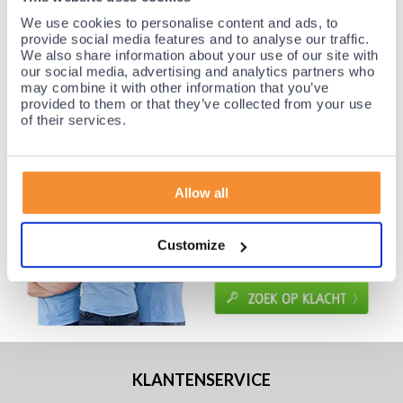
Voor 21:30 besteld, morgen thuis!
We use cookies to personalise content and ads, to
provide social media features and to analyse our traffic.
Gratis retourneren en 14 dagen uitproberen!
We also share information about your use of our site with
Achteraf betalen mogelijk! Nergens goedkoper!
our social media, advertising and analytics partners who
may combine it with other information that you’ve
provided to them or that they’ve collected from your use
of their services.
Allow all
Customize
KLANTENSERVICE