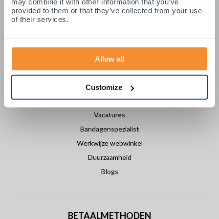
may combine it with other information that you’ve
Login partners
provided to them or that they’ve collected from your use
of their services.
Contact
Allow all
OVER PODOBRACE
Over ons
Customize
Nieuws
Vacatures
Bandagenspezialist
Werkwijze webwinkel
Duurzaamheid
Blogs
BETAALMETHODEN