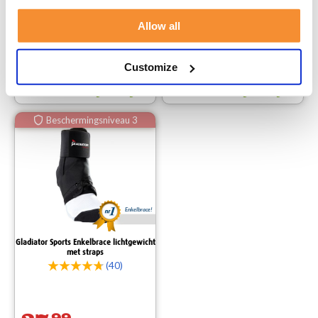
(8)
(22)
Allow all
29,
99
34,
99
Customize
Voor 23:59 besteld,
Voor 23:59 besteld,
binnen 1-3 werkdagen bezorgd.
binnen 1-3 werkdagen bezorgd.
Beschermingsniveau 3
Enkelbrace!
Gladiator Sports Enkelbrace lichtgewicht
met straps
(40)
99