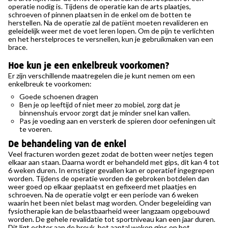
operatie nodig is. Tijdens de operatie kan de arts plaatjes,
schroeven of pinnen plaatsen in de enkel om de botten te
herstellen. Na de operatie zal de patiënt moeten revalideren en
geleidelijk weer met de voet leren lopen. Om de pijn te verlichten
en het herstelproces te versnellen, kun je gebruikmaken van een
brace.
Hoe kun je een enkelbreuk voorkomen?
Er zijn verschillende maatregelen die je kunt nemen om een
enkelbreuk te voorkomen:
Goede schoenen dragen
Ben je op leeftijd of niet meer zo mobiel, zorg dat je
binnenshuis ervoor zorgt dat je minder snel kan vallen.
Pas je voeding aan en versterk de spieren door oefeningen uit
te voeren.
De behandeling van de enkel
Veel fracturen worden gezet zodat de botten weer netjes tegen
elkaar aan staan. Daarna wordt er behandeld met gips, dit kan 4 tot
6 weken duren. In ernstiger gevallen kan er operatief ingegrepen
worden. Tijdens de operatie worden de gebroken botdelen dan
weer goed op elkaar geplaatst en gefixeerd met plaatjes en
schroeven. Na de operatie volgt er een periode van 6 weken
waarin het been niet belast mag worden. Onder begeleiding van
fysiotherapie kan de belastbaarheid weer langzaam opgebouwd
worden. De gehele revalidatie tot sportniveau kan een jaar duren.
Dit ligt echter aan de breuk, het aantal weken gips en het