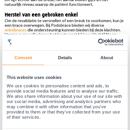
natuurlijk niveau waarop de patiënt functioneert.
Herstel van een gebroken enkel
Om de revalidatie te versnellen of een breuk te voorkomen, kun je
een brace overwegen. Bij Podobrace bieden wij diverse
enkelbraces
die ondersteuning kunnen bieden bij deze klachten.
Vragen over welke brace het beste past bij jouw klacht? Neem
contact
op met ons team van specialisten. Wij helpen je graag met
de ondersteuning van jouw klachten.
Consent
Details
About
Aanbevolen producten
Beschermingsniveau 2
Beschermingsniveau 2
This website uses cookies
We use cookies to personalise content and ads, to
provide social media features and to analyse our traffic.
We also share information about your use of our site with
our social media, advertising and analytics partners who
may combine it with other information that you’ve
provided to them or that they’ve collected from your use
of their services.
Dunimed Premium Enkelbrace (in zwart
Gladiator Sports Premium Enkelbrace
en beige)