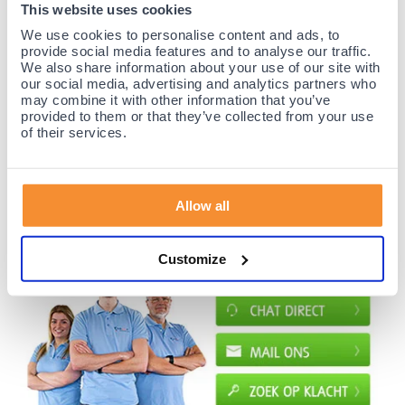
This website uses cookies
We use cookies to personalise content and ads, to
35 jaar medische ervaring!
provide social media features and to analyse our traffic.
Nr.1 in Benelux en Duitsland!
We also share information about your use of our site with
our social media, advertising and analytics partners who
Gratis verzending vanaf €50,-
may combine it with other information that you’ve
Voor 21:30 besteld, morgen thuis!
provided to them or that they’ve collected from your use
of their services.
Gratis retourneren en 14 dagen uitproberen!
Achteraf betalen mogelijk! Nergens goedkoper!
Allow all
Customize