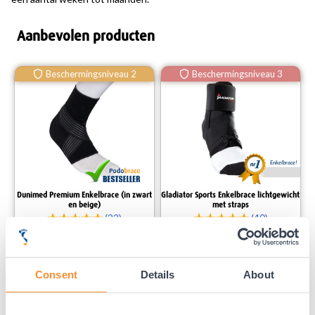
Aanbevolen producten
Beschermingsniveau 2
Beschermingsniveau 3
Enkelbrace!
Dunimed Premium Enkelbrace (in zwart
Gladiator Sports Enkelbrace lichtgewicht
en beige)
met straps
(22)
(40)
29,
99
37,
99
Consent
Details
About
Voor 23:59 besteld,
Voor 23:59 besteld,
binnen 1-3 werkdagen bezorgd.
binnen 1-3 werkdagen bezorgd.