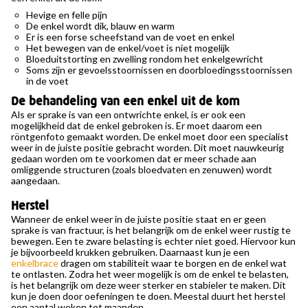
Hevige en felle pijn
De enkel wordt dik, blauw en warm
Er is een forse scheefstand van de voet en enkel
Het bewegen van de enkel/voet is niet mogelijk
Bloeduitstorting en zwelling rondom het enkelgewricht
Soms zijn er gevoelsstoornissen en doorbloedingsstoornissen
in de voet
De behandeling van een enkel uit de kom
Als er sprake is van een ontwrichte enkel, is er ook een
mogelijkheid dat de enkel gebroken is. Er moet daarom een
röntgenfoto gemaakt worden. De enkel moet door een specialist
weer in de juiste positie gebracht worden. Dit moet nauwkeurig
gedaan worden om te voorkomen dat er meer schade aan
omliggende structuren (zoals bloedvaten en zenuwen) wordt
aangedaan.
Herstel
Wanneer de enkel weer in de juiste positie staat en er geen
sprake is van fractuur, is het belangrijk om de enkel weer rustig te
bewegen. Een te zware belasting is echter niet goed. Hiervoor kun
je bijvoorbeeld krukken gebruiken. Daarnaast kun je een
enkelbrace
dragen om stabiliteit waar te borgen en de enkel wat
te ontlasten. Zodra het weer mogelijk is om de enkel te belasten,
is het belangrijk om deze weer sterker en stabieler te maken. Dit
kun je doen door oefeningen te doen. Meestal duurt het herstel
een aantal weken tot maanden.