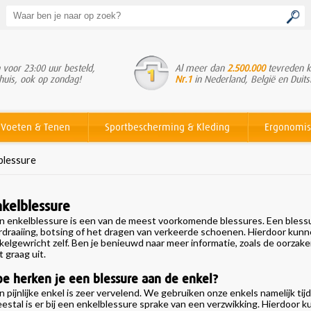
voor 23:00 uur besteld,
Al meer dan
2.500.000
tevreden k
huis, ook op zondag!
Nr.1
in Nederland, België en Duits
Voeten & Tenen
Sportbescherming & Kleding
Ergonomis
blessure
nkelblessure
en
enkelblessure
is een van de meest voorkomende blessures. Een bless
rdraaiing, botsing of het dragen van verkeerde schoenen. Hierdoor kunn
kelgewricht zelf. Ben je benieuwd naar meer informatie, zoals de oorzak
t graag uit.
e herken je een blessure aan de enkel?
n pijnlijke enkel is zeer vervelend. We gebruiken onze enkels namelijk ti
estal is er bij een enkelblessure sprake van een verzwikking. Hierdoor