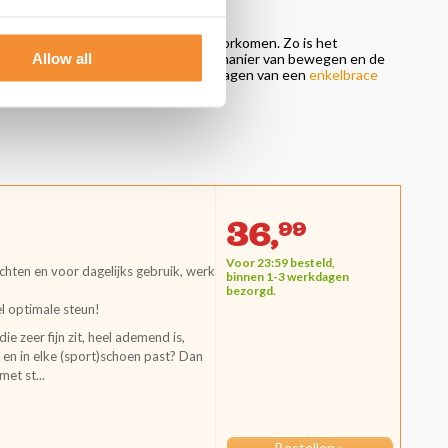
n om een blessure aan de enkel te voorkomen. Zo is het
Allow all
 raden wij het aan om bewust op de manier van bewegen en de
hoenen belangrijk. Tot slot kan het dragen van een
enkelbrace
36,
99
Voor 23:59 besteld,
chten en voor dagelijks gebruik, werk
binnen 1-3 werkdagen
bezorgd.
l optimale steun!
ie zeer fijn zit, heel ademend is,
en in elke (sport)schoen past? Dan
et st...