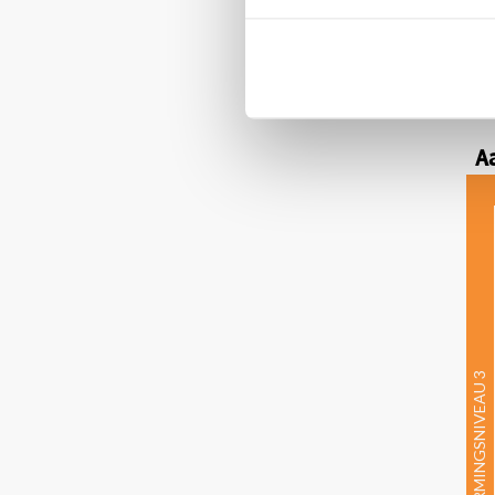
E
Vo
be
te
bi
A
BESCHERMINGSNIVEAU 3