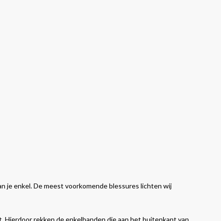
 van je enkel. De meest voorkomende blessures lichten wij
t. Hierdoor rekken de enkelbanden die aan het buitenkant van