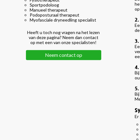
he
Sportpodoloog
op
Manueel therapeut
Podoposturaal therapeut
2.
Myofasciale dryneedling specialist
Ee
de
Heeft u toch nog vragen na het lezen
van deze pagina? Neem dan contact
3.
op met een van onze specialisten!
Ee
ve
Neem contact op
ee
4.
Bi
ou
5.
Bi
Me
S
Er