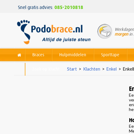
Snel gratis advies:
085-2010818
Werkdagen 
morgen
in 
Braces
Hulpmiddelen
Sporttape
Zoek op klacht
Start
>
Klachten
>
Enkel
>
Enkel
E
E
ve
en
he
Ho
Ee
Me