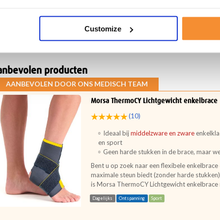
en enkelblessure voorkomen
orkomen is beter dan genezen. Er zijn een aantal dingen die je kunt doe
Customize
langrijk om voor het sporten een goede warming-up te doen. Daarnaast
chniek te letten tijdens het sporten. Ook is het dragen van de juiste sc
jdragen aan de stabiliteit van de enkel.
anbevolen producten
AANBEVOLEN DOOR ONS MEDISCH TEAM
Morsa ThermoCY Lichtgewicht enkelbrace
(10)
Ideaal bij
middelzware en zware
enkelkla
en sport
Geen harde stukken in de brace, maar we
Bent u op zoek naar een flexibele enkelbrace d
maximale steun biedt (zonder harde stukken) 
is Morsa ThermoCY Lichtgewicht enkelbrace m
Dagelijks
Ontspanning
Sport