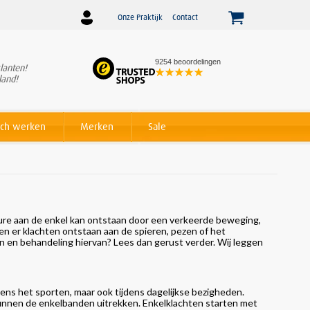
Onze Praktijk
Contact
9254 beoordelingen
lanten!
Winnaar
Beslist Webshop
land!
Award voor beste service!
ch werken
Merken
Sale
ure aan de enkel kan ontstaan door een verkeerde beweging,
en er klachten ontstaan aan de spieren, pezen of het
en en behandeling hiervan? Lees dan gerust verder. Wij leggen
jdens het sporten, maar ook tijdens dagelijkse bezigheden.
 kunnen de enkelbanden uitrekken. Enkelklachten starten met