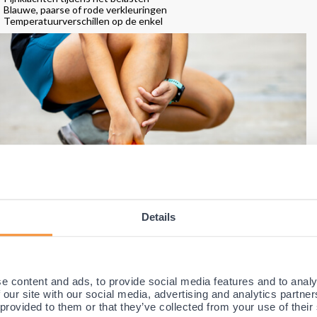
Blauwe, paarse of rode verkleuringen
Temperatuurverschillen op de enkel
Details
e behandeling
e content and ads, to provide social media features and to analy
s je last hebt van de enkel, is het belangrijk om contact op te nemen me
 our site with our social media, advertising and analytics partn
palen waar de klachten vandaan komen en om wat voor blessure het gaat
 provided to them or that they’ve collected from your use of their
staat de behandeling uit het nemen van voldoende rust. Vervolgens ku