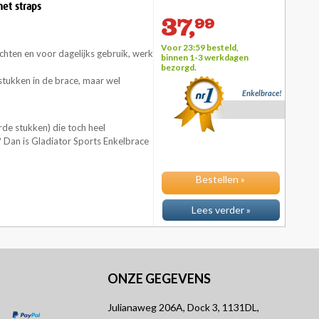
met straps
37,
99
Voor 23:59 besteld,
chten en voor dagelijks gebruik, werk
binnen 1-3 werkdagen
bezorgd.
ukken in de brace, maar wel
Enkelbrace!
rde stukken) die toch heel
? Dan is Gladiator Sports Enkelbrace
Bestellen »
Lees verder »
ONZE GEGEVENS
Julianaweg 206A, Dock 3, 1131DL,