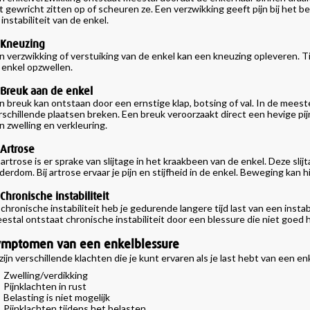
t gewricht zitten op of scheuren ze. Een verzwikking geeft pijn bij het b
 instabiliteit van de enkel.
 Kneuzing
n verzwikking of verstuiking van de enkel kan een kneuzing opleveren. T
 enkel opzwellen.
 Breuk aan de enkel
n breuk kan ontstaan door een ernstige klap, botsing of val. In de meest
rschillende plaatsen breken. Een breuk veroorzaakt direct een hevige pij
n zwelling en verkleuring.
 Artrose
j artrose is er sprake van slijtage in het kraakbeen van de enkel. Deze s
derdom. Bij artrose ervaar je pijn en stijfheid in de enkel. Beweging kan hie
 Chronische instabiliteit
j chronische instabiliteit heb je gedurende langere tijd last van een inst
estal ontstaat chronische instabiliteit door een blessure die niet goed h
ymptomen van een enkelblessure
 zijn verschillende klachten die je kunt ervaren als je last hebt van een
Zwelling/verdikking
Pijnklachten in rust
Belasting is niet mogelijk
Pijnklachten tijdens het belasten