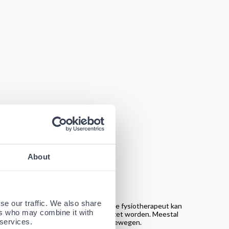
About
se our traffic. We also share
t de huisarts of een fysiotherapeut. De fysiotherapeut kan
ers who may combine it with
. Zo kan de juiste behandeling ingezet worden. Meestal
 services.
n je weer rustig aan opbouwen met bewegen.