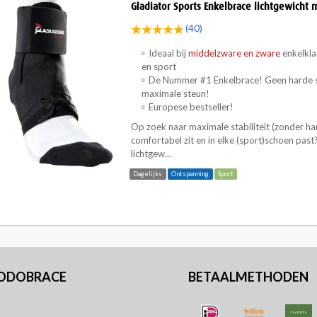
Gladiator Sports Enkelbrace lichtgewicht 
(40)
Ideaal bij
middelzware en zware
enkelkla
en sport
De Nummer #1 Enkelbrace! Geen harde st
maximale steun!
Europese bestseller!
Op zoek naar maximale stabiliteit (zonder ha
comfortabel zit en in elke (sport)schoen past
lichtgew...
Dagelijks
Ontspanning
Sport
PODOBRACE
BETAALMETHODEN