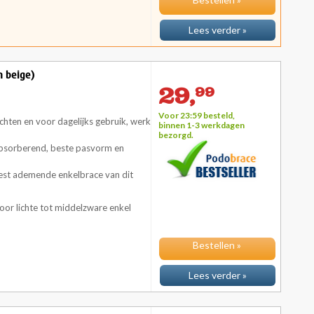
Bestellen »
Lees verder »
n beige)
29,
99
Voor 23:59 besteld,
chten en voor dagelijks gebruik, werk
binnen 1-3 werkdagen
bezorgd.
t absorberend, beste pasvorm en
est ademende enkelbrace van dit
or lichte tot middelzware enkel
Bestellen »
Lees verder »