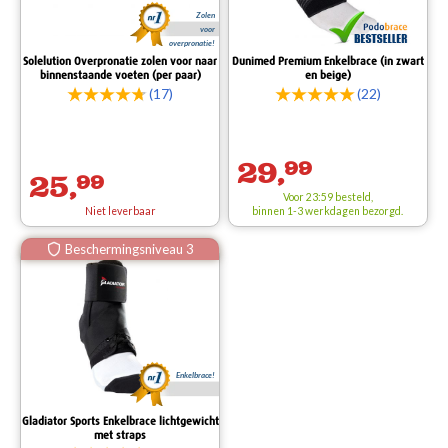
Zolen
voor
overpronatie!
Solelution Overpronatie zolen voor naar
Dunimed Premium Enkelbrace (in zwart
binnenstaande voeten (per paar)
en beige)
(17)
(22)
29,
99
25,
99
Voor 23:59 besteld,
Niet leverbaar
binnen 1-3 werkdagen bezorgd.
Beschermingsniveau 3
Enkelbrace!
Gladiator Sports Enkelbrace lichtgewicht
met straps