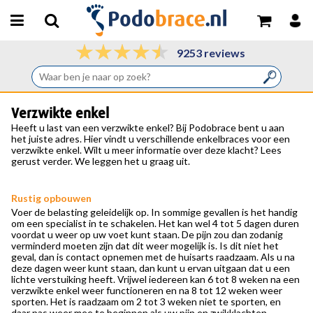
9253 reviews
Verzwikte enkel
Heeft u last van een verzwikte enkel? Bij Podobrace bent u aan
het juiste adres. Hier vindt u verschillende enkelbraces voor een
verzwikte enkel. Wilt u meer informatie over deze klacht? Lees
gerust verder. We leggen het u graag uit.
Rustig opbouwen
Voer de belasting geleidelijk op. In sommige gevallen is het handig
om een specialist in te schakelen. Het kan wel 4 tot 5 dagen duren
voordat u weer op uw voet kunt staan. De pijn zou dan zodanig
verminderd moeten zijn dat dit weer mogelijk is. Is dit niet het
geval, dan is contact opnemen met de huisarts raadzaam. Als u na
deze dagen weer kunt staan, dan kunt u ervan uitgaan dat u een
lichte verstuiking heeft. Vrijwel iedereen kan 6 tot 8 weken na een
verzwikte enkel weer functioneren en na 8 tot 12 weken weer
sporten. Het is raadzaam om 2 tot 3 weken niet te sporten, en
daar pas weer mee te beginnen als uw pijn en zwikklachten