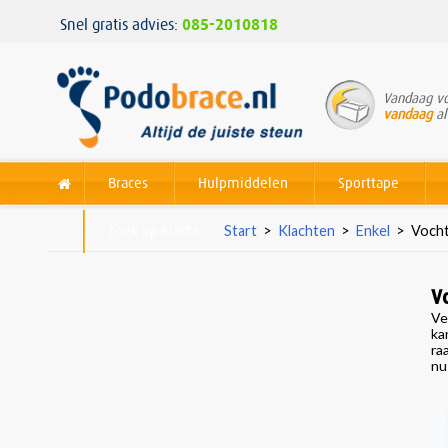
Snel gratis advies:
085-2010818
Vandaag vo
vandaag
al
Braces
Hulpmiddelen
Sporttape
Zoek op klacht
Start
>
Klachten
>
Enkel
>
Vocht 
V
Ve
ka
ra
nu