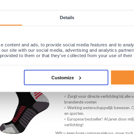
Geen harde stukken in de brace, maar we
Bent u op zoek naar een flexibele enkelbrace d
maximale steun biedt (zonder harde stukken) 
Details
is Morsa ThermoCY Lichtgewicht enkelbrace m
Dagelijks
Ontspanning
Sport
e content and ads, to provide social media features and to analy
 our site with our social media, advertising and analytics partn
 provided to them or that they’ve collected from your use of their
Gladiator Sports Compressiesokken (per p
Customize
(27)
Zorgt voor directe verlichting bij alle
brandende voeten
Werking wetenschappelijk bewezen. 
en sporten.
Europese bestseller! Al jaren door m
verlichting!
Wilt u geen hoge compressiekous, maar toch 