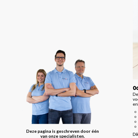
Oo
De
vo
en
Deze pagina is geschreven door één
Di
van onze specialisten.