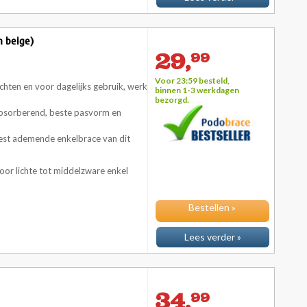
n beige)
29,
99
Voor 23:59 besteld,
chten en voor dagelijks gebruik, werk
binnen 1-3 werkdagen
bezorgd.
t absorberend, beste pasvorm en
est ademende enkelbrace van dit
or lichte tot middelzware enkel
Bestellen »
Lees verder »
34,
99