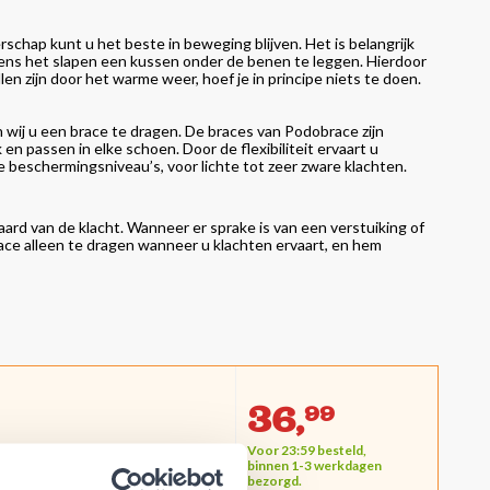
chap kunt u het beste in beweging blijven. Het is belangrijk
ens het slapen een kussen onder de benen te leggen. Hierdoor
n zijn door het warme weer, hoef je in principe niets te doen.
 wij u een brace te dragen. De braces van Podobrace zijn
en passen in elke schoen. Door de flexibiliteit ervaart u
e beschermingsniveau’s, voor lichte tot zeer zware klachten.
ard van de klacht. Wanneer er sprake is van een verstuiking of
brace alleen te dragen wanneer u klachten ervaart, en hem
36,
99
Voor 23:59 besteld,
chten en voor dagelijks gebruik, werk
binnen 1-3 werkdagen
bezorgd.