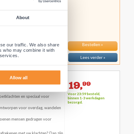
l optimale steun!
ie zeer fijn zit, heel ademend is,
en in elke (sport)schoen past? Dan
About
et st...
se our traffic. We also share
Bestellen »
ers who may combine it with
 services.
Lees verder »
aar)
Allow all
19,
99
Voor 23:59 besteld,
 voetklachten en speciaal voor
binnen 1-3 werkdagen
bezorgd.
Ontworpen voor overdag, wandelen
iljoenen mensen gedragen voor
afrekenen met uw klachten? Dan zijn