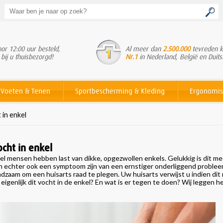
or 12:00 uur besteld,
Al meer dan
2.500.000
tevreden k
 bij u thuisbezorgd!
Nr.1
in Nederland, België en Duits
Voeten & Tenen
Sportbescherming & Kleding
Ergonomis
in enkel
ocht in enkel
el mensen hebben last van
dikke, opgezwollen enkels
. Gelukkig is dit m
n echter ook een symptoom zijn van een ernstiger onderliggend probleem. 
adzaam om een huisarts raad te plegen. Uw huisarts verwijst u indien dit
 eigenlijk dit vocht in de enkel? En wat is er tegen te doen? Wij leggen he