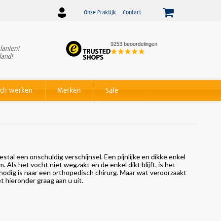
Onze Praktijk
Contact
9253 beoordelingen
lanten!
Winnaar
Beslist Webshop
land!
Award voor beste service!
ch werken
Merken
Sale
eestal een onschuldig verschijnsel. Een pijnlijke en dikke enkel
Als het vocht niet wegzakt en de enkel dikt blijft, is het
 nodig is naar een orthopedisch chirurg. Maar wat veroorzaakt
t hieronder graag aan u uit.