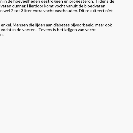
n in de hoeveelheden oestrogeen en progesteron. Tijdens de
aten dunner. Hierdoor komt vocht vanuit de bloedvaten
 wel 2 tot 3 liter extra vocht vasthouden. Dit resulteert niet
nkel. Mensen die lijden aan diabetes bijvoorbeeld, maar ook
 vocht in de voeten. Tevens is het krijgen van vocht
n.