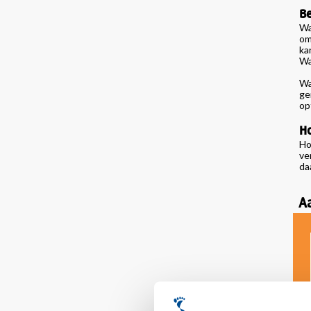
Be
Wa
om
ka
Wa
Wa
ge
op
Ho
Ho
ve
da
A