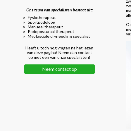
zw
zw
Ons team van specialisten bestaat uit:
ma
al
Fysiotherapeut
Sportpodoloog
Oo
Manueel therapeut
me
Podoposturaal therapeut
va
Myofasciale dryneedling specialist
Heeft u toch nog vragen na het lezen
van deze pagina? Neem dan contact
op met een van onze specialisten!
Neem contact op