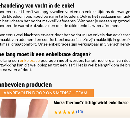
handeling van vocht in de enkel
nneer u last heeft van opgezwollen voeten en enkels tijdens de zwangers
 de bloedsomloop goed op gang te houden. Ook is het raadzaam om tijd
n het lichaam het vocht makkelijk afvoeren. Wanneer je voeten opgezwolle
nneer de warmte afzakt zullen ook de dikke enkels weer afnemen.
nneer u veel klachten ervaart door het vocht in uw enkels dan adviseren
maakt van ademend en comfortabel materiaal. Ze zijn makkelijk in gebruik 
timaal draagcomfort. Onze enkelbraces zijn verkrijgbaar in 3 verschillend
e lang moet ik een enkelbrace dragen?
e lang een
enkelbrace
gedragen moet worden, hangt heel erg af van de a
rzwikking kan dit wel oplopen tot een jaar! Het is wel belangrijk om de 
arna weer af doet.
anbevolen producten
AANBEVOLEN DOOR ONS MEDISCH TEAM
Morsa ThermoCY Lichtgewicht enkelbrace
(10)
Ideaal bij
middelzware en zware
enkelkla
en sport