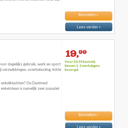
Bestellen »
Lees verder »
19,
99
Voor 23:59 besteld,
voor dagelijks gebruik, werk en sport
binnen 1-3 werkdagen
j verzwikkingen, overbelasting, lichte
bezorgd.
te enkelklachten? De Dunimed
 enkelsteun is namelijk zeer populair
Bestellen »
Lees verder »