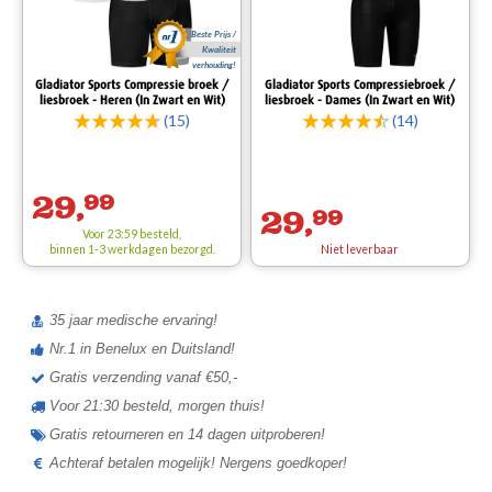
Beste Prijs /
Kwaliteit
verhouding!
Gladiator Sports Compressie broek /
Gladiator Sports Compressiebroek /
liesbroek - Heren (In Zwart en Wit)
liesbroek - Dames (In Zwart en Wit)
(15)
(14)
29,
99
29,
99
Voor 23:59 besteld,
binnen 1-3 werkdagen bezorgd.
Niet leverbaar
35 jaar medische ervaring!
Nr.1 in Benelux en Duitsland!
Gratis verzending vanaf €50,-
Voor 21:30 besteld, morgen thuis!
Gratis retourneren en 14 dagen uitproberen!
Achteraf betalen mogelijk! Nergens goedkoper!