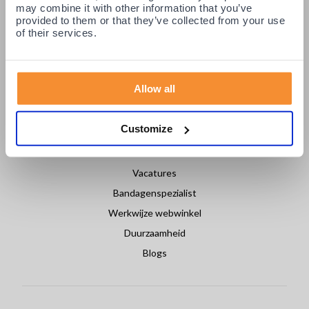
Retourneren / Ruilen
may combine it with other information that you’ve
provided to them or that they’ve collected from your use
Login partners
of their services.
Contact
Allow all
OVER PODOBRACE
Customize
Over ons
Nieuws
Vacatures
Bandagenspezialist
Werkwijze webwinkel
Duurzaamheid
Blogs