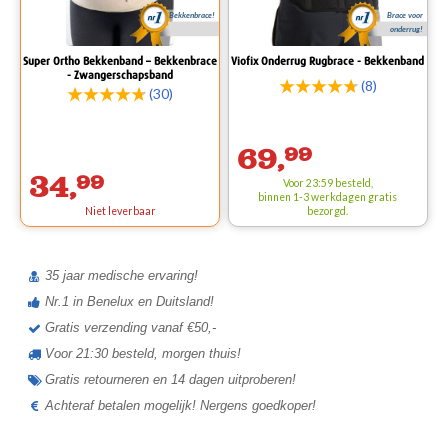
Bekkenbrace!
Brace voor
onderrug!
Super Ortho Bekkenband – Bekkenbrace
Viofix Onderrug Rugbrace - Bekkenband
- Zwangerschapsband
(8)
(30)
69,
99
34,
99
Voor 23:59 besteld,
binnen 1-3 werkdagen
gratis
Niet leverbaar
bezorgd.
35 jaar medische ervaring!
Nr.1 in Benelux en Duitsland!
Gratis verzending vanaf €50,-
Voor 21:30 besteld, morgen thuis!
Gratis retourneren en 14 dagen uitproberen!
Achteraf betalen mogelijk! Nergens goedkoper!