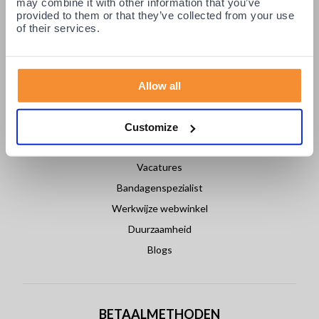
may combine it with other information that you’ve
Login partners
provided to them or that they’ve collected from your use
of their services.
Contact
Allow all
OVER PODOBRACE
Over ons
Customize
Nieuws
Vacatures
Bandagenspezialist
Werkwijze webwinkel
Duurzaamheid
Blogs
BETAALMETHODEN