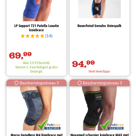
LP Support 721 Patella Luxatie
Bauerfeind Genuloc Kniespalk
kniebrace
(14)
69,
99
94,
99
Voor 23:59 besteld,
binnen 1-3 werkdagen
gratis
bezorgd.
Niet leverbaar
Beschermingsniveau 3
Beschermingsniveau 3
Morsa GenuBerg M4 Kniebrace met
Novamed scharnier kniebrace MAX met