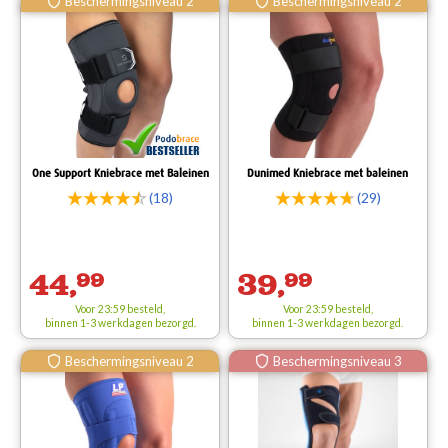
Beschermingsniveau 2
Beschermingsniveau 2
One Support Kniebrace met Baleinen
Dunimed Kniebrace met baleinen
(18)
(29)
44,
99
39,
99
Voor 23:59 besteld,
Voor 23:59 besteld,
binnen 1-3 werkdagen bezorgd.
binnen 1-3 werkdagen bezorgd.
Beschermingsniveau 2
Beschermingsniveau 3